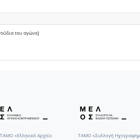
8-062-Fuga [1948-06-05-1948-06-17]
8-063-Έρως και θάνατος [1946-04-08-1948-06-26]
8-064-Ασκήσεις φούγκας [1947-6-22-1948-7-15]
8-065-Fuga [1948-08-20]
γούδια του αγώνα]
8-066-Εισαγωγή για ορχήστρα [1948-06-24-1948-08-20]
8-067-Σχέδια [1946-07-07-1948-12-12]
-068-Σπουδή για βιολί και cello [1948]
8-069-Εσπερινός [1948]
8-070-Πρελούδιο-Πενιά-Χορός (Για ορχήστρα εγχόρδων) [1948-12
071-Etude pour 2 violons et vcello [1949-01-13-1949-01-19]
9-072-Ελεγείο και Θρήνος [1948-04-1949-03]
9-073-Fuga [1949-05-10]
9-074-Μελωδία [1949-10-20]
9-075-Fuga [1949-10-30]
9-076-Το Κοιμητήριο Εισαγωγή, για μικρή ορχήστρα και χορωδία 
9-077-Πρελούδιο-Πενιά-Χορός, (Για τέσσερα χέρια) [1950]
9-078-Αετός, Κοντσέρτο για πιάνο και ορχήστρα [1950]
9-079-Δημοτικά θέματα [1950]
ΤΑΜΟ «Ελληνικό Αρχείο
ΤΑΜΟ «Συλλογή Ηχογραφημ
9-080-Πέντε Κρητικά τραγούδια [1951]