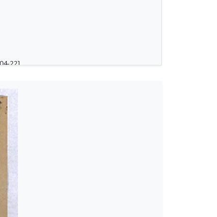
04-22]
νο [1944-01-04]
δία [1944-05-28]