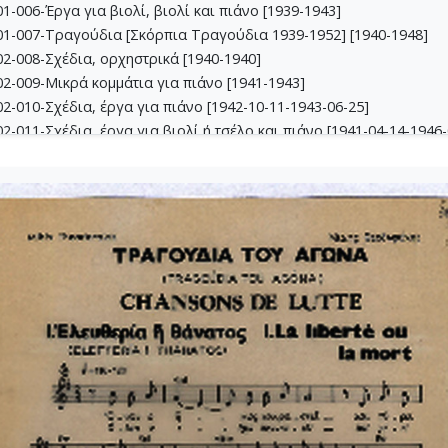
-006-Έργα για βιολί, βιoλί και πιάνο [1939-1943]
1-007-Τραγούδια [Σκόρπια Τραγούδια 1939-1952] [1940-1948]
2-008-Σχέδια, ορχηστρικά [1940-1940]
2-009-Μικρά κομμάτια για πιάνο [1941-1943]
-010-Σχέδια, έργα για πιάνο [1942-10-11-1943-06-25]
-011-Σχέδια, έργα για βιολί ή τσέλο και πιάνο [1941-04-14-1946-
-012-Dueto (Δι' έγχορδα) [1941-04-14-1941-05-16]
2-013-Σχέδια, θρησκευτικά έργα [1941-02-24-1945-04-09]
3-014-Πάρτες χορωδίας Β, Γ, Δ [1942-03-09-1943-09-24]
3-015-Εκκλησιαστική Καντάτα [1942-1942]
3-016-Σονατίνα για πιάνο [1942-06-05-1942-06-05]
3-017-Αναμνήσεις [1942-09-24-1942-10-11]
3-018-Διασκευές για έγχορδα [1943-1943]
3-019-Ασκήσεις αρμονίας [1943-1949]
4-020-Σκίτσα τραγουδιών [1942-1946]
4-021-Κασσιανή [1943-01-26-1943-01-26]
4-022-Χορωδιακά [1943-04-10-1946-04-13]
4-023-Φαντασία (Σχέδιο "Φαντασίας" για ορχήστρα) 'Εργο για πιά
4-024-Ύμνος - Για ορχήστρα εγχόρδων και τετράφωνη μιχτή χορω