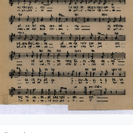
4-025-Το κοιμητήριο [1945]
4-026-Συμφωνία Νο 1 [1944-09-25-1956-01-31]
04-027-Μικρή συμφωνία [1945-1945]
-028-Andante για cello solo και πιάνο [1945-06-08-1945-06-11]
-029-Ελεγείο 1 [1945-06-20]
4-030-Πέντε ναύτες [1945-10-06]
4-031-Έργο Βασ. Ρώτα [1945-11-07]
-032-Ασκήσεις αντίστιξης [1945-12-03-1949-12-01]
-033-Δεκέμβρης '44 [Τέσσερα κομμάτια για το Δεκέμβρη] [1945-1
5-034-Ελεγείο Στο θάνατο του αγωνιστού [1945]
5-035-Δεκέμβρης' 1. Το συλλαλητήριο σε ορχήστρα εγχόρδων [19
5-036-Κουαρτέτο εγχόρδων Αρ. 1 [1946-02-24-1946-02-28]
5-037-Duetto [1946-03-24]
5-038-Άσκηση, πάνω σε ελεύθερη ανάπτυξη θέματος [1946-03-25]
5-039-Το κοιμητήριο (Για κουαρτέτο εγχόρδων) [1946-03-25]
05-040-Προμηθέας Δεσμώτης [1946-05-15]
5-041-Η Μαργαρίτα [1946-11-16-1946-11-21]
5-042-Το πανηγύρι της Ασή-Γωνιάς [1946-12-27]