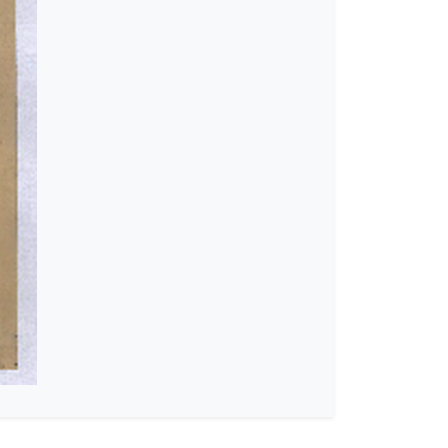
2-09-1945-12-30]
46]