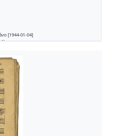
νο [1944-01-04]
δία [1944-05-28]
2-09-1945-12-30]
46]