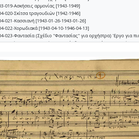
3-019-Ασκήσεις αρμονίας [1943-1949]
4-020-Σκίτσα τραγουδιών [1942-1946]
4-021-Κασσιανή [1943-01-26-1943-01-26]
4-022-Χορωδιακά [1943-04-10-1946-04-13]
4-023-Φαντασία (Σχέδιο "Φαντασίας" για ορχήστρα) 'Εργο για πιά
4-024-Ύμνος - Για ορχήστρα εγχόρδων και τετράφωνη μιχτή χορω
4-025-Το κοιμητήριο [1945]
4-026-Συμφωνία Νο 1 [1944-09-25-1956-01-31]
04-027-Μικρή συμφωνία [1945-1945]
-028-Andante για cello solo και πιάνο [1945-06-08-1945-06-11]
-029-Ελεγείο 1 [1945-06-20]
4-030-Πέντε ναύτες [1945-10-06]
4-031-Έργο Βασ. Ρώτα [1945-11-07]
-032-Ασκήσεις αντίστιξης [1945-12-03-1949-12-01]
-033-Δεκέμβρης '44 [Τέσσερα κομμάτια για το Δεκέμβρη] [1945-1
5-034-Ελεγείο Στο θάνατο του αγωνιστού [1945]
5-035-Δεκέμβρης' 1. Το συλλαλητήριο σε ορχήστρα εγχόρδων [19
5-036-Κουαρτέτο εγχόρδων Αρ. 1 [1946-02-24-1946-02-28]