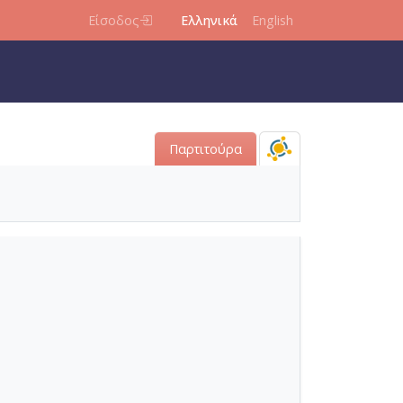
Είσοδος
Ελληνικά
English
Παρτιτούρα
04-22]