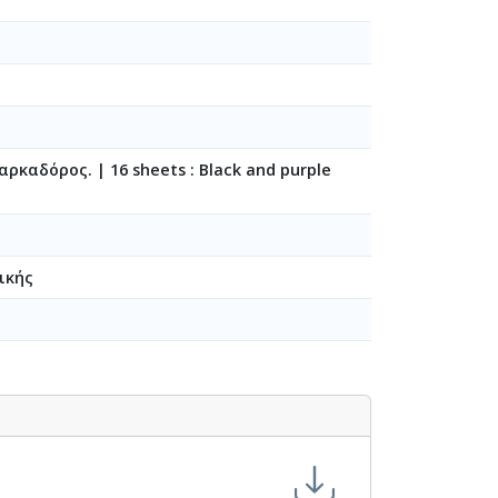
 μαρκαδόρος.
|
16 sheets : Black and purple
ικής
-24-1949-01-10]