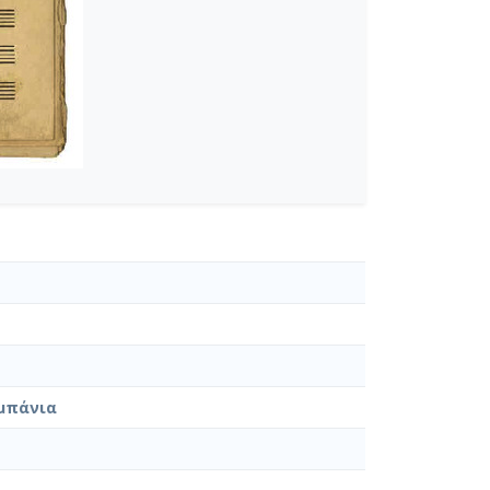
α) [1946]
9-22]
μπάνια
10-15]