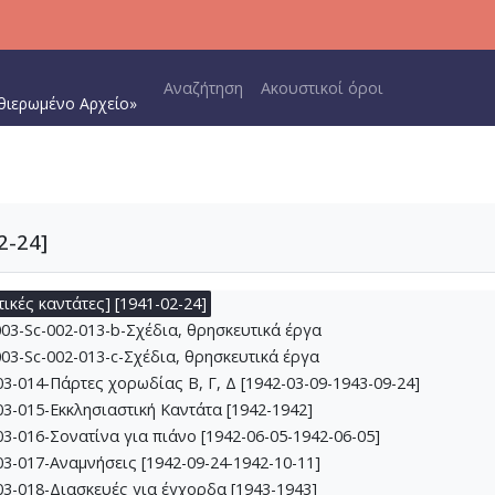
1-004-Τετράδιο με τραγούδια [1938-1940]
1-005-Μουσικαί συνθέσεις Μ. Γ. Θεοδωράκη [1939-1940]
-006-Έργα για βιολί, βιoλί και πιάνο [1939-1943]
Main navigation
Αναζήτηση
Ακουστικοί όροι
1-007-Τραγούδια [Σκόρπια Τραγούδια 1939-1952] [1940-1948]
θιερωμένο Αρχείο»
2-008-Σχέδια, ορχηστρικά [1940-1940]
2-009-Μικρά κομμάτια για πιάνο [1941-1943]
-010-Σχέδια, έργα για πιάνο [1942-10-11-1943-06-25]
-011-Σχέδια, έργα για βιολί ή τσέλο και πιάνο [1941-04-14-1946-
-012-Dueto (Δι' έγχορδα) [1941-04-14-1941-05-16]
2-24]
2-013-Σχέδια, θρησκευτικά έργα [1941-02-24-1945-04-09]
3-Sc-002-013-a-Σχέδια, θρησκευτικά έργα
ικές καντάτες] [1941-02-24]
3-Sc-002-013-b-Σχέδια, θρησκευτικά έργα
3-Sc-002-013-c-Σχέδια, θρησκευτικά έργα
3-014-Πάρτες χορωδίας Β, Γ, Δ [1942-03-09-1943-09-24]
3-015-Εκκλησιαστική Καντάτα [1942-1942]
3-016-Σονατίνα για πιάνο [1942-06-05-1942-06-05]
3-017-Αναμνήσεις [1942-09-24-1942-10-11]
3-018-Διασκευές για έγχορδα [1943-1943]