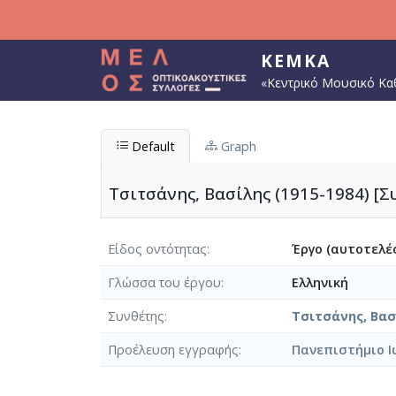
Παράκαμψη προς το κυρίως περιεχόμενο
ΚΕΜΚΑ
«Κεντρικό Μουσικό Κα
Default
Graph
Τσιτσάνης, Βασίλης (1915-1984) [Σ
Είδος οντότητας
Έργο (αυτοτελές
Γλώσσα του έργου
Ελληνική
Συνθέτης
Τσιτσάνης, Βασί
Προέλευση εγγραφής
Πανεπιστήμιο Ι