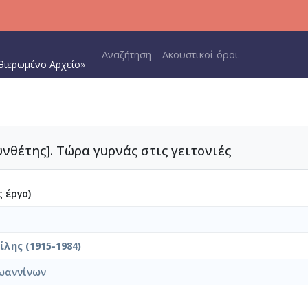
Main navigation
Αναζήτηση
Ακουστικοί όροι
θιερωμένο Αρχείο»
υνθέτης]. Τώρα γυρνάς στις γειτονιές
 έργο)
λης (1915-1984)
ωαννίνων