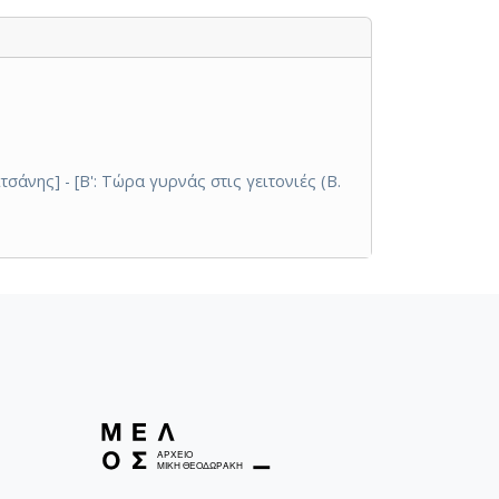
τσάνης] - [Β': Τώρα γυρνάς στις γειτονιές (Β.