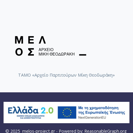
ΤΑΜΟ «Αρχείο Παρτιτούρων Μίκη Θεοδωράκη»
© 2025
melos-project.gr
- Powered by:
ReasonableGraph.org