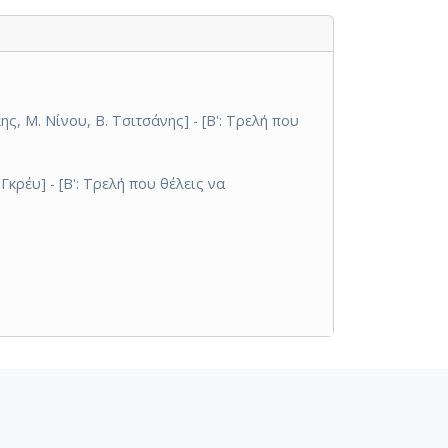
ς, Μ. Νίνου, Β. Τσιτσάνης] - [Β': Τρελή που
Γκρέυ] - [Β': Τρελή που θέλεις να