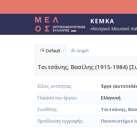
Παράκαμψη προς το κυρίως περιεχόμενο
ΚΕΜΚΑ
«Κεντρικό Μουσικό Κα
Default
Graph
Τσιτσάνης, Βασίλης (1915-1984) [Σ
Είδος οντότητας
Έργο (αυτοτελές
Γλώσσα του έργου
Ελληνική
Συνθέτης
Τσιτσάνης, Βασί
Προέλευση εγγραφής
Πανεπιστήμιο Ι