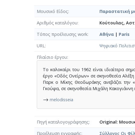
Μουσικό Είδος
Παραστατική μ
Αριθμός καταλόγου
Κούτουλας, Αστέ
Τόπος προέλευσης work
Αθήνα
|
Paris
URL
Ψηφιακό Πολιτισ
Πλαίσιο έργου
Το καλοκαίρι του 1962 είναι ιδιαίτερα ση
έργο «Οδός Ονείρων» σε σκηνοθεσία Αλέξη 
Παρκ ο Μίκης Θεοδωράκης ανεβάζει την «
Γκούφα, σε σκηνοθεσία Μιχάλη Κακογιάννη 
⟶
melodisseia
Πηγή καταλογογράφησης
Original: Μουσι
Προέλευση εγγραφής
Σύλλογος Οι Φί