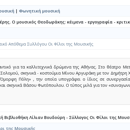
ουσική
|
Φωνητική μουσική
ρης. Ο μουσικός Θεοδωράκης: κέιμενα - εργογραφία - κριτικέ
τικό Απόθεμα Συλλόγου Οι Φίλοι της Μουσικής
μαντικό για τα καλλιτεχνικά δρώμενα της Αθήνας. Στο θέατρο Με
Σολομού, σκηνικά - κοστούμια Μίνου Αργυράκη με τον Δημήτρη 
Όμορφη Πόλη» , την οποία υπογράφει ο ίδιος σε συνεργασί
και σκηνικά Βάσου Φωτόπουλου. Ο τύπος μιλά για τον «συναγων
κή Βιβλιοθήκη Λίλιαν Βουδούρη - Σύλλογος Οι Φίλοι της Μουσ
λοι της Μουσικής