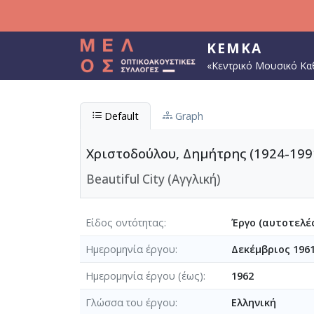
Παράκαμψη προς το κυρίως περιεχόμενο
ΚΕΜΚΑ
«Κεντρικό Μουσικό Κα
Default
Graph
Χριστοδούλου, Δημήτρης (1924-199
Beautiful City (Αγγλική)
Είδος οντότητας
Έργο (αυτοτελές
Ημερομηνία έργου
Δεκέμβριος 196
Ημερομηνία έργου (έως)
1962
Γλώσσα του έργου
Ελληνική