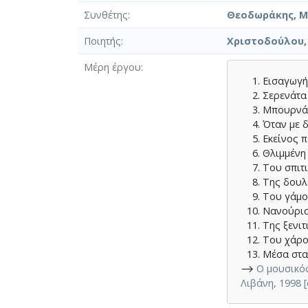
Συνθέτης
Θεοδωράκης, Μί
Ποιητής
Χριστοδούλου, 
Μέρη έργου
Εισαγωγ
Σερενάτα
Μπουρνά
Όταν με δ
Εκείνος 
Θλιμμένη
Του σπιτ
Της δουλ
Του γάμ
Νανούρι
Της ξενιτ
Του χάρ
Μέσα στα
⟶
Ο μουσικός
Λιβάνη, 1998 [