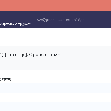
Main navigation
Αναζήτηση
Ακουστικοί όροι
θιερωμένο Αρχείο»
1) [Ποιητής]. Όμορφη πόλη
 έργο)
1