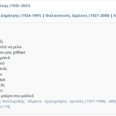
κης (1925-2021)
Δημήτρης (1924-1991)
|
Θαλασσινός, Ερρίκος (1927-2000)
|
Μ
ή
ζι
είτε να μιλώ
που μας χάθηκε
 ματιά
ιού
ειάς
ου
σμα
ιάς
ου
 μαύρα σου μαλλιά
 Θεοδωράκης : Κέιμενα - εργογραφία - κριτικές (1937-1996) - Α
σ.174]