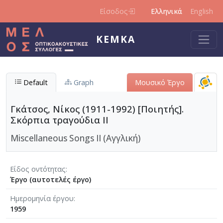
Παράκαμψη προς το κυρίως περιεχόμενο
Είσοδος
Ελληνικά
English
ΚΕΜΚΑ
Default
Graph
Μουσικό Έργο
Γκάτσος, Νίκος (1911-1992) [Ποιητής].
Σκόρπια τραγούδια II
Miscellaneous Songs II (Αγγλική)
Είδος οντότητας
Έργο (αυτοτελές έργο)
Ημερομηνία έργου
1959