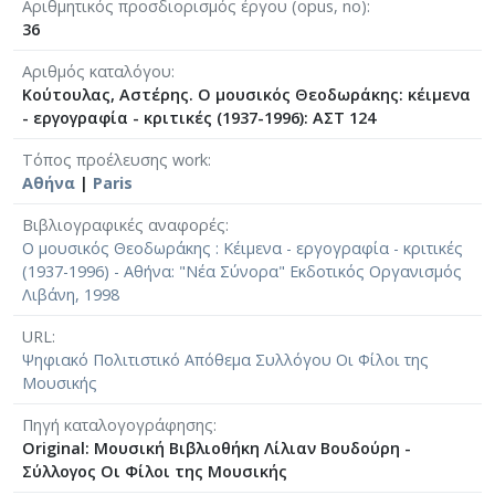
Αριθμητικός προσδιορισμός έργου (opus, no)
κριτικές (1937-1996) - Αθήνα: "Νέα Σύνορα"
36
Εκδοτικός Οργανισμός Λιβάνη, 1998 [σ.156]
Αριθμός καταλόγου
Κούτουλας, Αστέρης. Ο μουσικός Θεοδωράκης: κέιμενα
- εργογραφία - κριτικές (1937-1996): ΑΣΤ 124
Τόπος προέλευσης work
Αθήνα
|
Paris
Βιβλιογραφικές αναφορές
Ο μουσικός Θεοδωράκης : Κέιμενα - εργογραφία - κριτικές
(1937-1996) - Αθήνα: "Νέα Σύνορα" Εκδοτικός Οργανισμός
Λιβάνη, 1998
URL
Ψηφιακό Πολιτιστικό Απόθεμα Συλλόγου Οι Φίλοι της
Μουσικής
Πηγή καταλογογράφησης
Original: Μουσική Βιβλιοθήκη Λίλιαν Βουδούρη -
Σύλλογος Οι Φίλοι της Μουσικής