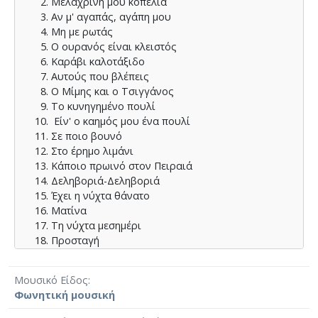
Μελαχρινή μου κοπελιά
Αν μ' αγαπάς, αγάπη μου
Μη με ρωτάς
Ο ουρανός είναι κλειστός
Καράβι καλοτάξιδο
Αυτούς που βλέπεις
Ο Μίμης και ο Τσιγγάνος
Το κυνηγημένο πουλί
Είν' ο καημός μου ένα πουλί
Σε ποιο βουνό
Στο έρημο λιμάνι
Κάποιο πρωινό στον Πειραιά
Δεληβοριά-Δεληβοριά
Έχει η νύχτα θάνατο
Ματίνα
Τη νύχτα μεσημέρι
Προσταγή
Ύμνος των φοιτητών (της ΔΕΣΠΑ)
Ύμνος των Λαμπράκηδων
Μουσικό Είδος
Ύμνος της Μαραθώνιας Πορείας
Φωνητική μουσική
Σωτήρης Πέτρουλας
⟶
Ο μουσικός Θεοδωράκης : Κέιμενα - εργογραφία -