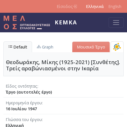
Παράκαμψη προς το κυρίως περιεχόμενο
Είσοδος
Ελληνικά
English
ΚΕΜΚΑ
Default
Graph
Μουσικό Έργο
Θεοδωράκης, Μίκης (1925-2021) [Συνθέτης].
Τρείς αραβώνιασμένοι στην Ικαρία
Είδος οντότητας
Έργο (αυτοτελές έργο)
Ημερομηνία έργου
16 Ιουλίου 1947
Γλώσσα του έργου
Ελληνική