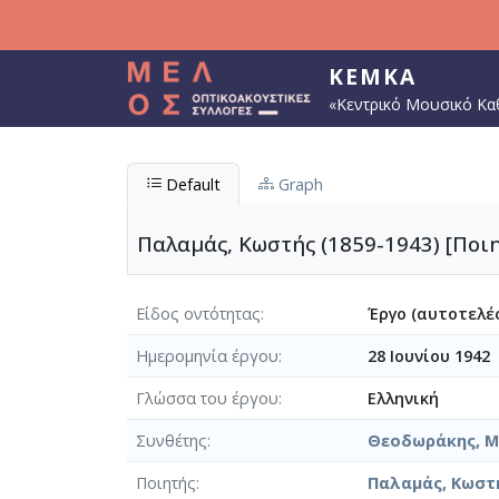
Παράκαμψη προς το κυρίως περιεχόμενο
ΚΕΜΚΑ
«Κεντρικό Μουσικό Κα
Default
Graph
Παλαμάς, Κωστής (1859-1943) [Ποιη
Είδος οντότητας
Έργο (αυτοτελές
Ημερομηνία έργου
28 Ιουνίου 1942
Γλώσσα του έργου
Ελληνική
Συνθέτης
Θεοδωράκης, Μί
Ποιητής
Παλαμάς, Κωστή