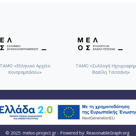
ΤΑΜΟ «Ελληνικό Αρχείο
ΤΑΜΟ «Συλλογή Ηχογραφημ
Κοντραμπάσου»
Βασίλη Τσιτσάνη»
© 2025
melos-project.gr
- Powered by:
ReasonableGraph.org