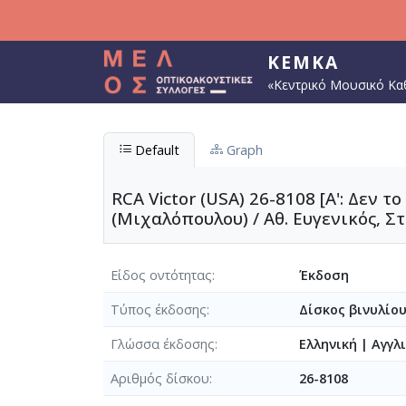
Παράκαμψη προς το κυρίως περιεχόμενο
ΚΕΜΚΑ
«Κεντρικό Μουσικό Κα
Default
Graph
RCA Victor (USA) 26-8108 [Α': Δεν τ
(Μιχαλόπουλου) / Αθ. Ευγενικός, Σ
Είδος οντότητας
Έκδοση
Τύπος έκδοσης
Δίσκος βινυλίο
Γλώσσα έκδοσης
Ελληνική
|
Αγγλ
Αριθμός δίσκου
26-8108