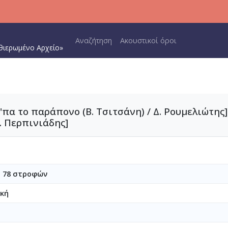
Main navigation
Αναζήτηση
Ακουστικοί όροι
θιερωμένο Αρχείο»
ο 'πα το παράπονο (Β. Τσιτσάνη) / Δ. Ρουμελιώτης]
τ. Περπινιάδης]
υ 78 στροφών
ική