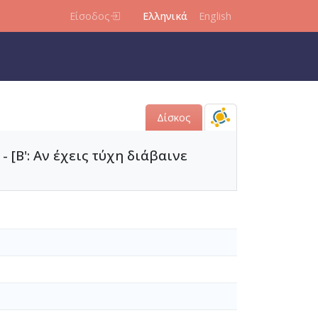
Είσοδος
Ελληνικά
English
Δίσκος
 - [Β': Αν έχεις τύχη διάβαινε