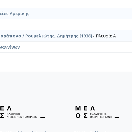
είες Αμερικής
παράπονο / Ρουμελιώτης, Δημήτρης [1938]
- Πλευρά: Α
ωαννίνων