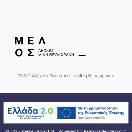
ΤΑΜΟ «Αρχείο Παρτιτούρων Μίκη Θεοδωράκη»
© 2025
melos-project.gr
- Powered by:
ReasonableGraph.org