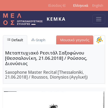
Παράκαμψη προς το κυρίως περιεχόμενο
Είσοδος
Ελληνικά
English
ΚΕΜΚΑ
Default
Graph
Μουσικό γεγονός
Μεταπτυχιακό Ρεσιτάλ Σαξοφώνου
[Θεσσαλονίκη, 21.06.2018] / Ρούσσος,
Διονύσιος
Saxophone Master Recital [Thessaloniki,
21.06.2018] / Roussos, Dionysios (Αγγλική)