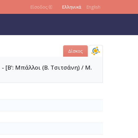
Είσοδος
Ελληνικά
English
Δίσκος
- [Β': Μπάλλοι (Β. Τσιτσάνη) / Μ.