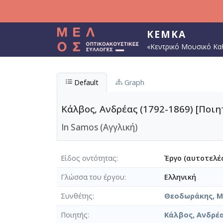
Παράκαμψη προς το κυρίως περιεχόμενο
ΚΕΜΚΑ
«Κεντρικό Μουσικό Κα
Default
Graph
Κάλβος, Ανδρέας (1792-1869) [Ποιητ
In Samos (Αγγλική)
Είδος οντότητας
Έργο (αυτοτελές
Γλώσσα του έργου
Ελληνική
Συνθέτης
Θεοδωράκης, Μί
Ποιητής
Κάλβος, Ανδρέα