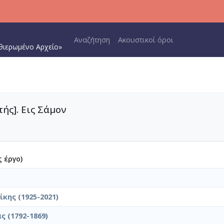
Main navigation
Αναζήτηση
Ακουστικοί όροι
θιερωμένο Αρχείο»
ής]. Εις Σάμον
 έργο)
κης (1925-2021)
ς (1792-1869)