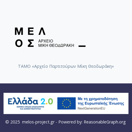
ΤΑΜΟ «Αρχείο Παρτιτούρων Μίκη Θεοδωράκη»
© 2025
melos-project.gr
- Powered by:
ReasonableGraph.org