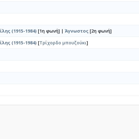
λης (1915-1984)
[1η φωνή] |
Άγνωστος
[2η φωνή]
λης (1915-1984)
[
Τρίχορδο μπουζούκι
]