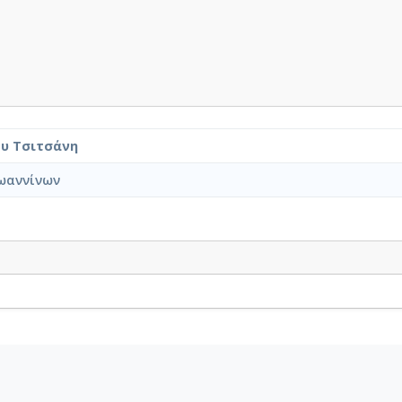
ου Τσιτσάνη
ωαννίνων