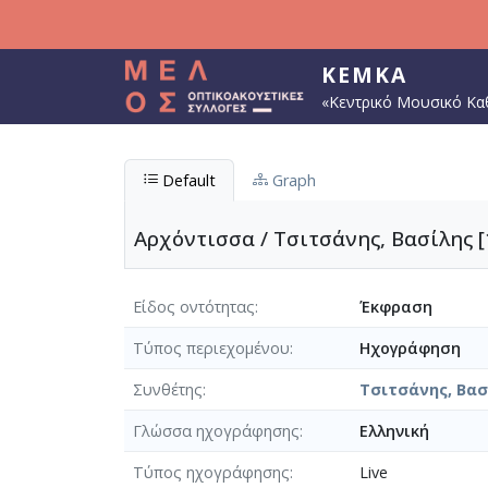
Παράκαμψη προς το κυρίως περιεχόμενο
ΚΕΜΚΑ
«Κεντρικό Μουσικό Κα
Default
Graph
Αρχόντισσα / Τσιτσάνης, Βασίλης [
Είδος οντότητας
Έκφραση
Τύπος περιεχομένου
Ηχογράφηση
Συνθέτης
Τσιτσάνης, Βασί
Γλώσσα ηχογράφησης
Ελληνική
Τύπος ηχογράφησης
Live