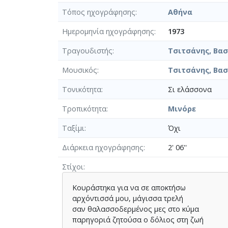
Τόπος ηχογράφησης
Αθήνα
Ημερομηνία ηχογράφησης
1973
Τραγουδιστής
Τσιτσάνης, Βασί
Μουσικός
Τσιτσάνης, Βασί
Τονικότητα
Σι ελάσσονα
Τροπικότητα
Μινόρε
Ταξίμι
Όχι
Διάρκεια ηχογράφησης
2' 06''
Στίχοι
Κουράστηκα για να σε αποκτήσω
αρχόντισσά μου, μάγισσα τρελή
σαν θαλασσοδερμένος μες στο κύμα
παρηγοριά ζητούσα ο δόλιος στη ζωή