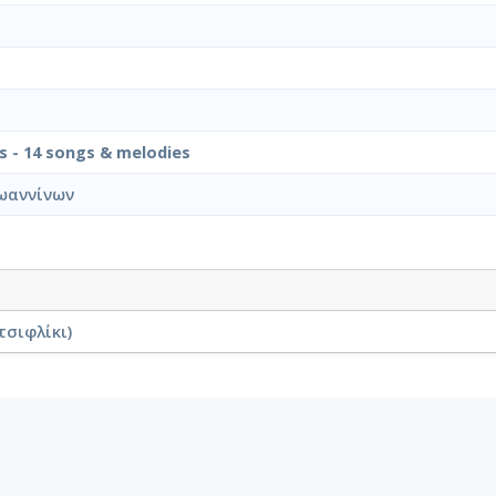
is - 14 songs & melodies
ωαννίνων
τσιφλίκι)