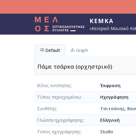
Παράκαμψη προς το κυρίως περιεχόμενο
ΚΕΜΚΑ
«Κεντρικό Μουσικό Κα
Default
Graph
Πάμε τσάρκα (ορχηστρικό)
Είδος οντότητας
Έκφραση
Τύπος περιεχομένου
Ηχογράφηση
Συνθέτης
Τσιτσάνης, Βασί
Γλώσσα ηχογράφησης
Ελληνική
Τύπος ηχογράφησης
Studio