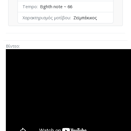
Tempo
Eighth note ~ 66
Χαρακτηρισμός μοτίβου
Ζεϊμπέκικος
Βίντεο