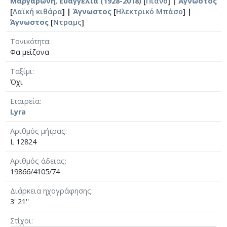
Μαργαρώνη, Ευαγγελία (1928-2018)
[
Πιάνο
] |
Άγνωστος
[
Λαϊκή κιθάρα
] |
Άγνωστος
[
Ηλεκτρικό Μπάσο
] |
Άγνωστος
[
Ντραμς
]
Τονικότητα
Φα μείζονα
Ταξίμι
Όχι
Εταιρεία
Lyra
Αριθμός μήτρας
L 12824
Αριθμός άδειας
19866/4105/74
Διάρκεια ηχογράφησης
3' 21''
Στίχοι