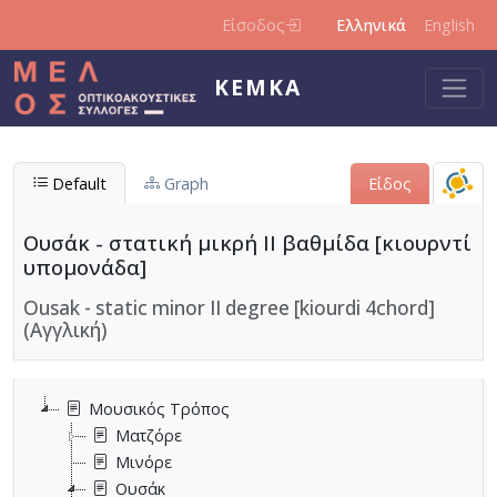
Παράκαμψη προς το κυρίως περιεχόμενο
Είσοδος
Ελληνικά
English
ΚΕΜΚΑ
Default
Graph
Είδος
Ουσάκ - στατική μικρή II βαθμίδα [κιουρντί
υπομονάδα]
Ousak - static minor II degree [kiourdi 4chord]
(Αγγλική)
Μουσικός Τρόπος
Ματζόρε
Μινόρε
Ουσάκ