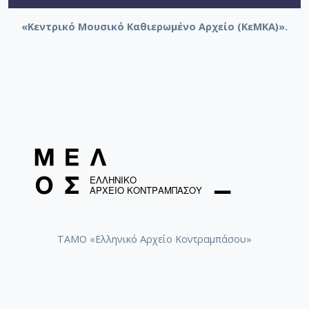
Μη μου φύγεις (Έχω παιδί στα σπλάχνα μου) /
«Κεντρικό Μουσικό Καθιερωμένο Αρχείο (ΚεΜΚΑ)».
Λύδια, Γιώτα [1956]
Με παρέσυρε το ρέμα / Τσιτσάνης, Βασίλης [1968]
Κέρνα με πόνε κέρνα με / Γαβαλάς, Πάνος [1956]
Ίσως αύριο / Καζαντζίδης, Στέλιος [1958]
Δεν είναι μαχαίρι / Μενιδιάτης, Μιχάλης [1965]
Δεν βρίσκω ανταπόκριση / Σιναΐδης, Θεόδωρος
[1964]
Άλλα μου έλεγες μες στην αγκαλιά σου /
Αγγελόπουλος, Μανώλης [1965]
ΤΑΜΟ «Ελληνικό Αρχείο Κοντραμπάσου»
Αγαπώ και πονώ (δυστυχώς) / Μενιδιάτης, Μιχάλης
[1956]