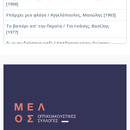
[1966]
Υπάρχει μια φλόγα / Αγγελόπουλος, Μανώλης [1963]
Το βαπόρι απ' την Περσία / Τσιτσάνης, Βασίλης
[1977]
Τι κι αν ζούσαμε μαζί / Χατζηαντωνίου, Γιώργος
[1966]
Σήμερα πονάω / Καμπάνης, Σταύρος [1958]
Σ' άλλους δρόμους θα βαδίσω / Λύδια, Γιώτα [1958]
Ρώτα πρώτα την καρδιά μου / Νικολαΐδης,
Απόστολος [1964]
Πριν την αυγή / Αγγελόπουλος, Μανώλης [1960]
Που σε βρήκα που με βρήκες / Ρεπάνης, Αντώνης
[1965]
Πόσες κατηγόριες / Φωτίου, Μανώλης [1961]