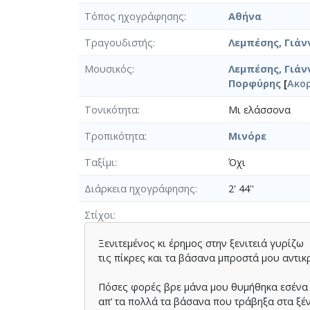
Τόπος ηχογράφησης
Αθήνα
Τραγουδιστής
Λεμπέσης, Γιάνν
Μουσικός
Λεμπέσης, Γιάνν
Πορφύρης
[
Ακο
Τονικότητα
Μι ελάσσονα
Τροπικότητα
Μινόρε
Ταξίμι
Όχι
Διάρκεια ηχογράφησης
2' 44''
Στίχοι
Ξενιτεμένος κι έρημος στην ξενιτειά γυρίζω
τις πίκρες και τα βάσανα μπροστά μου αντικ
Πόσες φορές βρε μάνα μου θυμήθηκα εσένα
απ’ τα πολλά τα βάσανα που τράβηξα στα ξέ