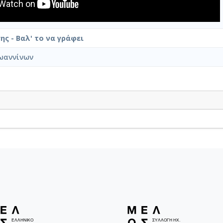
ης - Βαλ' το να γράφει
ωαννίνων