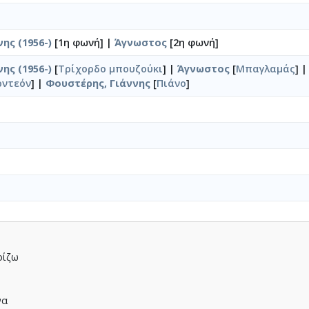
ης (1956-)
[1η φωνή] |
Άγνωστος
[2η φωνή]
ης (1956-)
[
Τρίχορδο μπουζούκι
] |
Άγνωστος
[
Μπαγλαμάς
] 
ρντεόν
] |
Φουστέρης, Γιάννης
[
Πιάνο
]
ρίζω
να