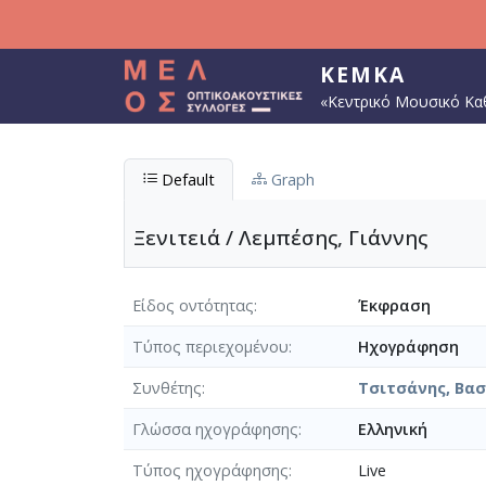
Παράκαμψη προς το κυρίως περιεχόμενο
ΚΕΜΚΑ
«Κεντρικό Μουσικό Κα
Default
Graph
Ξενιτειά / Λεμπέσης, Γιάννης
Είδος οντότητας
Έκφραση
Τύπος περιεχομένου
Ηχογράφηση
Συνθέτης
Τσιτσάνης, Βασί
Γλώσσα ηχογράφησης
Ελληνική
Τύπος ηχογράφησης
Live