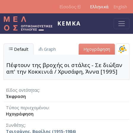
Παράκαμψη προς το κυρίως περιεχόμενο
Είσοδος
Ελληνικά
English
ΚΕΜΚΑ
Default
Graph
Ηχογράφηση
Πέφτουν της βροχής οι στάλες - Σε διώξαν
απ' την Κοκκινιά / Χρυσάφη, Άννα [1995]
Είδος οντότητας
Έκφραση
Τύπος περιεχομένου
Ηχογράφηση
Συνθέτης
Τσιτσάνης, Βασίλης (1915-1984)