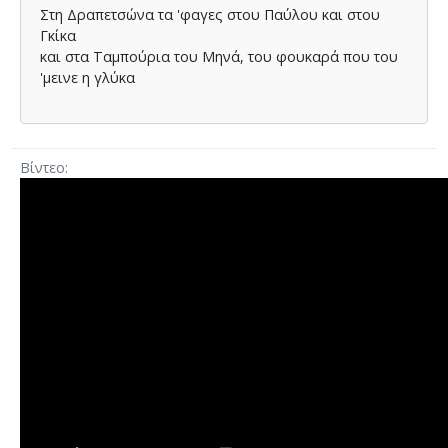
Στη Δραπετσώνα τα 'φαγες στου Παύλου και στου
Γκίκα
και στα Ταμπούρια του Μηνά, του φουκαρά που του
'μεινε η γλύκα
Βίντεο