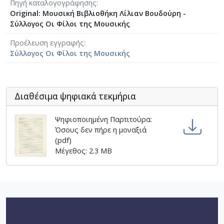
Πηγή καταλογογράφησης
[Φάκελος] GR-As-MTH-003-Sc-009-079-Δημοτικά
Original: Μουσική Βιβλιοθήκη Λίλιαν Βουδούρη -
[Φάκελος] GR-As-MTH-003-Sc-009-080-Πέντε Κρ
Σύλλογος Οι Φίλοι της Μουσικής
[Φάκελος] GR-As-MTH-003-Sc-010-081-Συρτός Χ
[Φάκελος] GR-As-MTH-003-Sc-010-082-Η Θυσία
Προέλευση εγγραφής
[Φάκελος] GR-As-MTH-003-Sc-010-083-Αγρίμια κ
Σύλλογος Οι Φίλοι της Μουσικής
[Φάκελος] GR-As-MTH-003-Sc-010-084-Σχέδιο 
[Φάκελος] GR-As-MTH-003-Sc-010-085-Ερωτόκρ
[Φάκελος] GR-As-MTH-003-Sc-010-086-Κατσαντ
Διαθέσιμα ψηφιακά τεκμήρια
[Φάκελος] GR-As-MTH-003-Sc-010-087-Ορφέας κ
[Φάκελος] GR-As-MTH-003-Sc-010-088-Ορφέας κ
Ψηφιοποιημένη Παρτιτούρα:
[Φάκελος] GR-As-MTH-003-Sc-010-089-ELIKON γ
Όσους δεν πήρε η μοναξιά
[Φάκελος] GR-As-MTH-003-Sc-010-090-Συρτός Χ
(pdf)
[Φάκελος] GR-As-MTH-003-Sc-010-091-[Ποιητικ
Μέγεθος: 2.3 MB
[Φάκελος] GR-As-MTH-003-Sc-011-092-Carnaval
[Φάκελος] GR-As-MTH-003-Sc-011-093-Karmen 
[Φάκελος] GR-As-MTH-003-Sc-012-094-Εύα [195
[Φάκελος] GR-As-MTH-003-Sc-012-095-Sonatina 
[Φάκελος] GR-As-MTH-003-Sc-012-096-Quatre po
[Φάκελος] GR-As-MTH-003-Sc-012-097-Theme et v