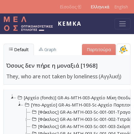
Παράκαμψη προς το κυρίως περιεχόμενο
Είσοδος
Ελληνικά
English
ΚΕΜΚΑ
Default
Graph
Παρτιτούρα
Όσους δεν πήρε η μοναξιά [1968]
They, who are not taken by loneliness (Αγγλική)
[Αρχείο (fonds)] GR-As-MTH-003-Αρχείο Μίκη Θεοδωρ
[Υπο-Αρχείο] GR-As-MTH-003-Sc-Αρχείο Παρτιτο
[Φάκελος] GR-As-MTH-003-Sc-001-001-Τραγούδι
[Φάκελος] GR-As-MTH-003-Sc-001-002-Τετράδια
[Φάκελος] GR-As-MTH-003-Sc-001-003-Σκόρπια
[Φάκελος] GR-As-MTH-003-Sc-001-004-Τετράδιο