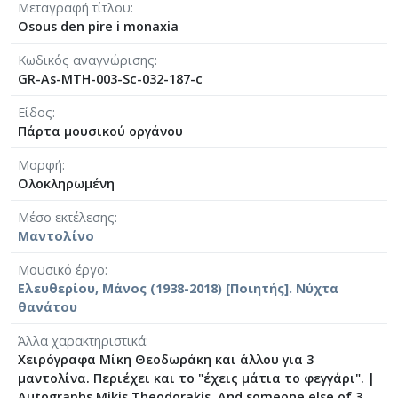
Μεταγραφή τίτλου
[Φάκελος] GR-As-MTH-003-Sc-005-042-Το πανηγ
Osous den pire i monaxia
[Φάκελος] GR-As-MTH-003-Sc-005-043-Passacagl
[Φάκελος] GR-As-MTH-003-Sc-005-044-Το πανηγ
Κωδικός αναγνώρισης
[Φάκελος] GR-As-MTH-003-Sc-005-045-Μαργαρί
GR-As-MTH-003-Sc-032-187-c
[Φάκελος] GR-As-MTH-003-Sc-006-046-Σημειώσ
Είδος
[Φάκελος] GR-As-MTH-003-Sc-006-047-Ασκήσει
Πάρτα μουσικού οργάνου
[Φάκελος] GR-As-MTH-003-Sc-006-048-Της Εξορ
[Φάκελος] GR-As-MTH-003-Sc-006-049-Έργο γι
Μορφή
[Φάκελος] GR-As-MTH-003-Sc-006-050-Παιδικό 
Ολοκληρωμένη
[Φάκελος] GR-As-MTH-003-Sc-006-051-Τρίο [19
Μέσο εκτέλεσης
[Φάκελος] GR-As-MTH-003-Sc-006-052-Θέματα κ
Μαντολίνο
[Φάκελος] GR-As-MTH-003-Sc-006-053-Πρελούντ
[Φάκελος] GR-As-MTH-003-Sc-007-054-Σουΐτα γ
Μουσικό έργο
Ελευθερίου, Μάνος (1938-2018) [Ποιητής]. Νύχτα
[Φάκελος] GR-As-MTH-003-Sc-007-055-Το Πανηγ
θανάτου
[Φάκελος] GR-As-MTH-003-Sc-007-056-Σεξτέτο [
[Φάκελος] GR-As-MTH-003-Sc-007-057-Οιδίπου
Άλλα χαρακτηριστικά
[Φάκελος] GR-As-MTH-003-Sc-007-058-3 Φούγκε
Χειρόγραφα Μίκη Θεοδωράκη και άλλου για 3
[Φάκελος] GR-As-MTH-003-Sc-008-059-Συμφωνία
μαντολίνα. Περιέχει και το "έχεις μάτια το φεγγάρι".
|
[Φάκελος] GR-As-MTH-003-Sc-008-060-Άνοιξη 
Autographs Mikis Theodorakis. And someone else of 3