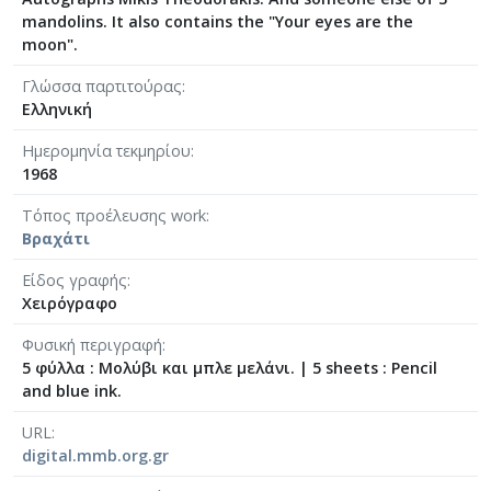
mandolins. It also contains the "Your eyes are the
[Φάκελος] GR-As-MTH-003-Sc-008-061-Fuga [19
moon".
[Φάκελος] GR-As-MTH-003-Sc-008-062-Fuga [19
[Φάκελος] GR-As-MTH-003-Sc-008-063-Έρως και
Γλώσσα παρτιτούρας
[Φάκελος] GR-As-MTH-003-Sc-008-064-Ασκήσεις
Ελληνική
[Φάκελος] GR-As-MTH-003-Sc-008-065-Fuga [19
Ημερομηνία τεκμηρίου
[Φάκελος] GR-As-MTH-003-Sc-008-066-Εισαγωγή
1968
[Φάκελος] GR-As-MTH-003-Sc-008-067-Σχέδια [
[Φάκελος] GR-As-MTH-003-Sc-008-068-Σπουδή γι
Τόπος προέλευσης work
[Φάκελος] GR-As-MTH-003-Sc-008-069-Εσπεριν
Βραχάτι
[Φάκελος] GR-As-MTH-003-Sc-008-070-Πρελούδ
Είδος γραφής
[Φάκελος] GR-As-MTH-003-Sc-009-071-Etude pour
Χειρόγραφο
[Φάκελος] GR-As-MTH-003-Sc-009-072-Ελεγείο 
[Φάκελος] GR-As-MTH-003-Sc-009-073-Fuga [19
Φυσική περιγραφή
[Φάκελος] GR-As-MTH-003-Sc-009-074-Μελωδία
5 φύλλα : Μολύβι και μπλε μελάνι.
|
5 sheets : Pencil
and blue ink.
[Φάκελος] GR-As-MTH-003-Sc-009-075-Fuga [19
[Φάκελος] GR-As-MTH-003-Sc-009-076-Το Κοιμη
URL
[Φάκελος] GR-As-MTH-003-Sc-009-077-Πρελούδι
digital.mmb.org.gr
[Φάκελος] GR-As-MTH-003-Sc-009-078-Αετός, Κ