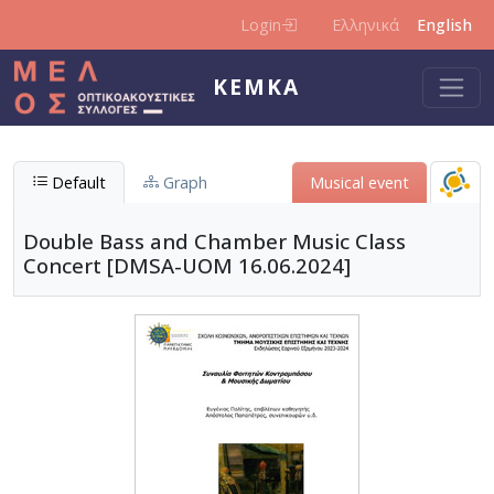
Skip to main content
Login
Ελληνικά
English
KEMKA
Default
Graph
Μusical event
Double Bass and Chamber Music Class
Concert [DMSA-UOM 16.06.2024]