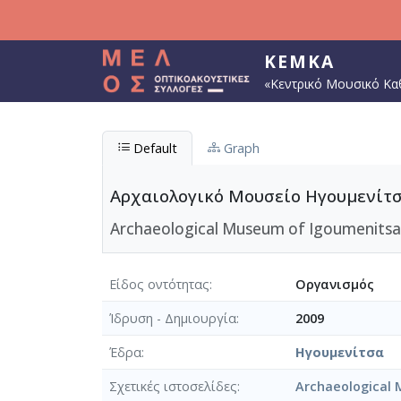
Παράκαμψη προς το κυρίως περιεχόμενο
ΚΕΜΚΑ
«Κεντρικό Μουσικό Κα
Default
Graph
Αρχαιολογικό Μουσείο Ηγουμενίτ
Archaeological Museum of Igoumenitsa 
Είδος οντότητας
Οργανισμός
Ίδρυση - Δημιουργία
2009
Έδρα
Ηγουμενίτσα
Σχετικές ιστοσελίδες
Archaeological 