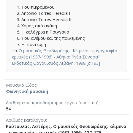
Του πικραμένου
Antonio Torres Heredia Ι
Antonio Torres Heredia ΙΙ
Χαμός από αγάπη
Η καλόγρια η Τσιγγάνα
Του ανέμου και της παινεμένης
Η παντέρμη
⟶
Ο μουσικός Θεοδωράκης : Κέιμενα - εργογραφία -
κριτικές (1937-1996) - Αθήνα: "Νέα Σύνορα"
Εκδοτικός Οργανισμός Λιβάνη, 1998 [σ.193]
Μουσικό Είδος
Φωνητική μουσική
Αριθμητικός προσδιορισμός έργου (opus, no)
54
Αριθμός καταλόγου
Κούτουλας, Αστέρης. Ο μουσικός Θεοδωράκης: κέιμενα
- εργογραφία - κριτικές (1937-1996): ΑΣΤ 176