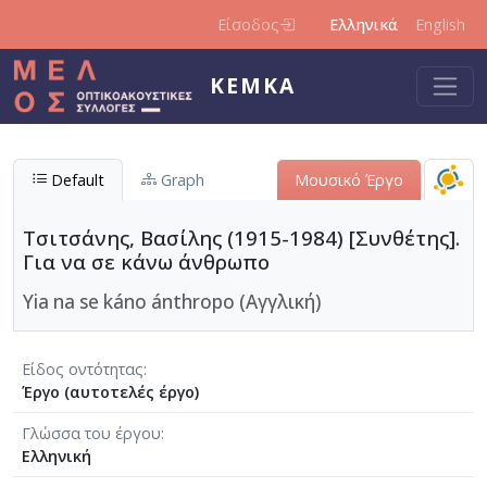
Παράκαμψη προς το κυρίως περιεχόμενο
Είσοδος
Ελληνικά
English
ΚΕΜΚΑ
Default
Graph
Μουσικό Έργο
Τσιτσάνης, Βασίλης (1915-1984) [Συνθέτης].
Για να σε κάνω άνθρωπο
Yia na se káno ánthropo (Αγγλική)
Είδος οντότητας
Έργο (αυτοτελές έργο)
Γλώσσα του έργου
Ελληνική