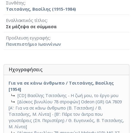
Συνθέτης
Τσιτσάνης, Βασίλης (1915-1984)
Eναλλακτικός τίτλος
Σε μάζεψα σε σύμμασα
Προέλευση εγγραφής
Πανεπιστήμιο Ιωαννίνων
Ηχογραφήσεις
Για να σε κάνω άνθρωπο / Τσιτσάνης, Βασίλης
[1954]
↳
[CD] Βασίλης Τσιτσάνης - Η ζωή μου, το έργο μου
↳
[Δίσκος βινυλίου 78 στροφών] Odeon (GR) GA 7809
[A': Για να σε κάνω άνθρωπο (Β. Τσιτσάνη) / Β.
Τσιτσάνης, Μ. Λίντα] - [Β': Πάρε τον άντρα που
γουστάρεις (Σπ. Περιστέρη) / Θ. Ευγενικός, Β. Τσιτσάνης,
Μ. Λίντα]
↳
[Δίσκος βινυλίου 78 στροφών] Melody (GR) MG 37