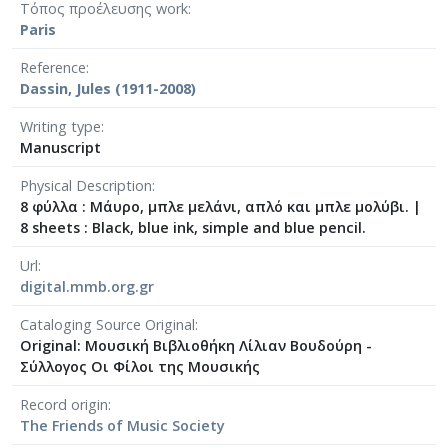
Τόπος προέλευσης work
[Φάκελος] GR-As-MTH-003-Sc-008-062-Fuga [19
Paris
[Φάκελος] GR-As-MTH-003-Sc-008-063-Έρως και
[Φάκελος] GR-As-MTH-003-Sc-008-064-Ασκήσεις
Reference
[Φάκελος] GR-As-MTH-003-Sc-008-065-Fuga [19
Dassin, Jules (1911-2008)
[Φάκελος] GR-As-MTH-003-Sc-008-066-Εισαγωγή
Writing type
[Φάκελος] GR-As-MTH-003-Sc-008-067-Σχέδια [
Manuscript
[Φάκελος] GR-As-MTH-003-Sc-008-068-Σπουδή γι
[Φάκελος] GR-As-MTH-003-Sc-008-069-Εσπεριν
Physical Description
[Φάκελος] GR-As-MTH-003-Sc-008-070-Πρελούδ
8 φύλλα : Μάυρο, μπλε μελάνι, απλό και μπλε μολύβι.
|
[Φάκελος] GR-As-MTH-003-Sc-009-071-Etude pour
8 sheets : Black, blue ink, simple and blue pencil.
[Φάκελος] GR-As-MTH-003-Sc-009-072-Ελεγείο 
Url
[Φάκελος] GR-As-MTH-003-Sc-009-073-Fuga [19
digital.mmb.org.gr
[Φάκελος] GR-As-MTH-003-Sc-009-074-Μελωδία
[Φάκελος] GR-As-MTH-003-Sc-009-075-Fuga [19
Cataloging Source Original
Original: Μουσική Βιβλιοθήκη Λίλιαν Βουδούρη -
[Φάκελος] GR-As-MTH-003-Sc-009-076-Το Κοιμη
Σύλλογος Οι Φίλοι της Μουσικής
[Φάκελος] GR-As-MTH-003-Sc-009-077-Πρελούδι
[Φάκελος] GR-As-MTH-003-Sc-009-078-Αετός, Κ
Record origin
[Φάκελος] GR-As-MTH-003-Sc-009-079-Δημοτικά
The Friends of Music Society
[Φάκελος] GR-As-MTH-003-Sc-009-080-Πέντε Κρ