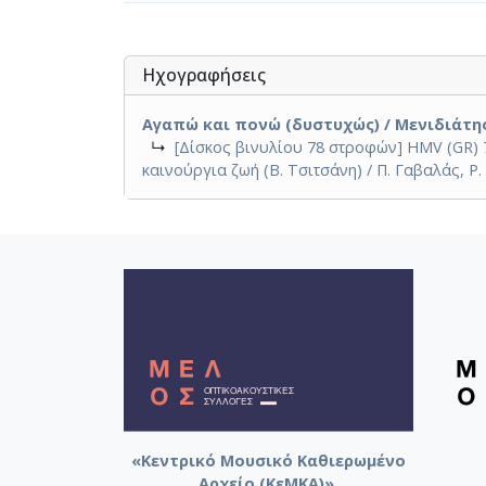
Ηχογραφήσεις
Αγαπώ και πονώ (δυστυχώς) / Μενιδιάτης
↳
[Δίσκος βινυλίου 78 στροφών] HMV (GR) 7P
καινούργια ζωή (Β. Τσιτσάνη) / Π. Γαβαλάς, Ρ.
«Κεντρικό Μουσικό Καθιερωμένο
Αρχείο (ΚεΜΚΑ)».