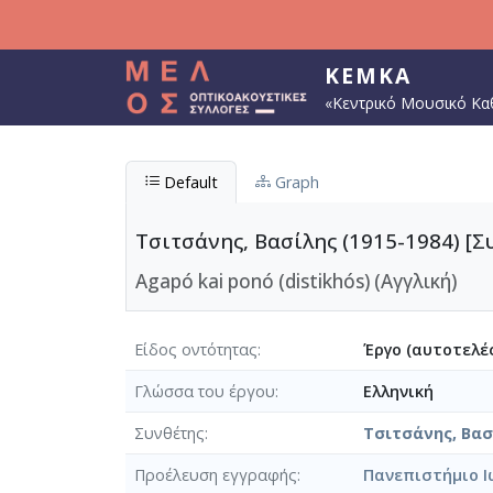
Παράκαμψη προς το κυρίως περιεχόμενο
ΚΕΜΚΑ
«Κεντρικό Μουσικό Κα
Default
Graph
Τσιτσάνης, Βασίλης (1915-1984) [Σ
Agapó kai ponó (distikhós) (Αγγλική)
Είδος οντότητας
Έργο (αυτοτελές
Γλώσσα του έργου
Ελληνική
Συνθέτης
Τσιτσάνης, Βασί
Προέλευση εγγραφής
Πανεπιστήμιο Ι