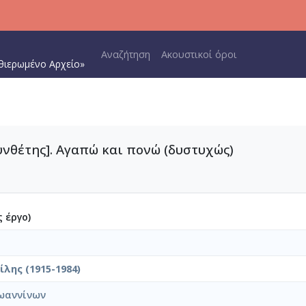
Main navigation
Αναζήτηση
Ακουστικοί όροι
θιερωμένο Αρχείο»
υνθέτης]. Αγαπώ και πονώ (δυστυχώς)
 έργο)
λης (1915-1984)
ωαννίνων