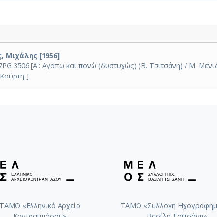
, Μιχάλης [1956]
G 3506 [A': Αγαπώ και πονώ (δυστυχώς) (Β. Τσιτσάνη) / Μ. Μενιδι
 Κούρτη ]
ΤΑΜΟ «Ελληνικό Αρχείο
ΤΑΜΟ «Συλλογή Ηχογραφημ
Κοντραμπάσου»
Βασίλη Τσιτσάνη»