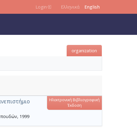
Login
Ελληνικά
English
organization
Ηλεκτρονική Βιβλιογραφική
ανεπιστήμιο
Έκδοση
Σπουδών, 1999