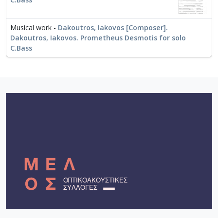
Musical work -
Dakoutros, Iakovos [Composer].
Dakoutros, Iakovos. Prometheus Desmotis for solo
C.Bass