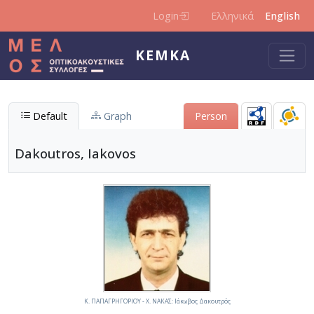
Skip to main content
Login
Ελληνικά
English
KEMKA
Default
Graph
Person
Dakoutros, Iakovos
Κ. ΠΑΠΑΓΡΗΓΟΡΙΟΥ - Χ. ΝΑΚΑΣ: Ιάκωβος Δακουτρός