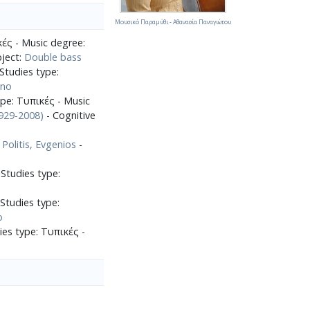
Μουσικό Παραμύθι - Αθανασία Παναγιώτου
κές - Music degree:
bject:
Double bass
Studies type:
ano
pe: Τυπικές - Music
1929-2008)
- Cognitive
:
Politis, Evgenios
-
Studies type:
tudies type:
o
ies type: Τυπικές -
s