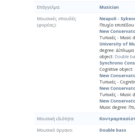
Επάγγελμα
Musician
Μουσικές σπουδές
Neapoli - Sykeo
(φορέας)
Πτυχίο επιπέδου 
New Conservato
Τυπικές - Music 
University of M
degree: Δίπλωμα 
object:
Double ba
Synchrono Cons
Cognitive object:
New Conservato
Τυπικές - Cogniti
New Conservato
Τυπικές - Music 
New Conservato
Music degree: Πτ
Μουσική ιδιότητα
Κοντραμπασίσ
Μουσικό όργανο
Double bass