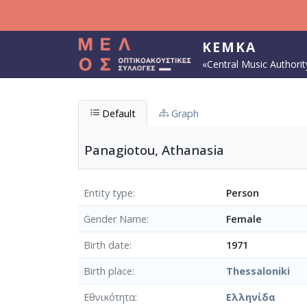
Skip to main content
KEMKA
«Central Music Authorit
Default
Graph
Panagiotou, Athanasia
Entity type
Person
Gender Name
Female
Birth date
1971
Birth place
Thessaloniki
Εθνικότητα
Ελληνίδα