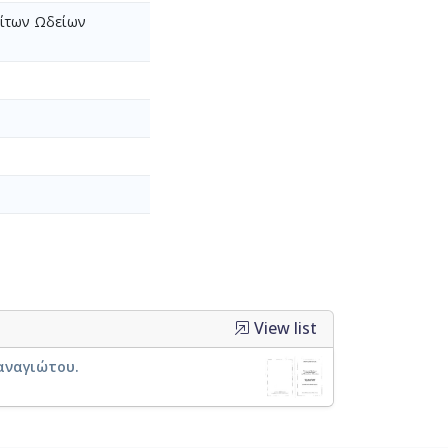
οίτων Ωδείων
View list
αναγιώτου.