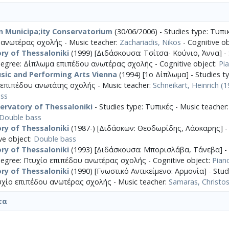
n Municipa;ity Conservatorium
(30/06/2006) - Studies type: Τυπι
ανωτέρας σχολής - Music teacher:
Zachariadis, Nikos
- Cognitive o
ry of Thessaloniki
(1999) [Διδάσκουσα: Τσίτσα- Κούνιο, Άννα] - 
degree: Δίπλωμα επιπέδου ανωτέρας σχολής - Cognitive object:
Pi
usic and Performing Arts Vienna
(1994) [1ο Δίπλωμα] - Studies ty
επιπέδου ανωτάτης σχολής - Music teacher:
Schneikart, Heinrich (
ss
ervatory of Thessaloniki
- Studies type: Τυπικές - Music teacher
Double bass
ry of Thessaloniki
(1987-) [Διδάσκων: Θεοδωρίδης, Λάσκαρης] - 
ve object:
Double bass
ry of Thessaloniki
(1993) [Διδάσκουσα: Μπορισλάβα, Τάνεβα] - S
degree: Πτυχίο επιπέδου ανωτέρας σχολής - Cognitive object:
Pian
ry of Thessaloniki
(1990) [Γνωστικό Αντικείμενο: Αρμονία] - Stud
υχίο επιπέδου ανωτέρας σχολής - Music teacher:
Samaras, Christo
τα