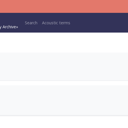
Main navigation
Search
Acoustic terms
y Archive»