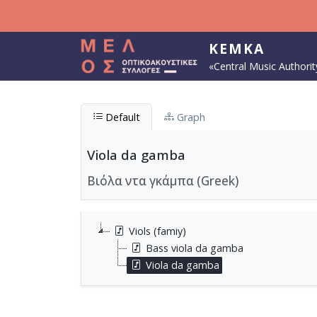
Skip to main content
KEMKA
«Central Music Authorit
Default
Graph
Viola da gamba
Βιόλα ντα γκάμπα (Greek)
Viols (famiy)
Bass viola da gamba
Viola da gamba