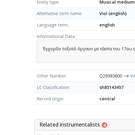
Entity type
Musical medium
Alternative term name
Viol (english)
Language term
english
Informational Data
Έγχορδο τοξοτό όργανο με τάστα του 17ου 
Other Number
Q29385600 ⟶
Vi
LC Classification
sh85143457
Record origin
central
Related instrumentalists
4