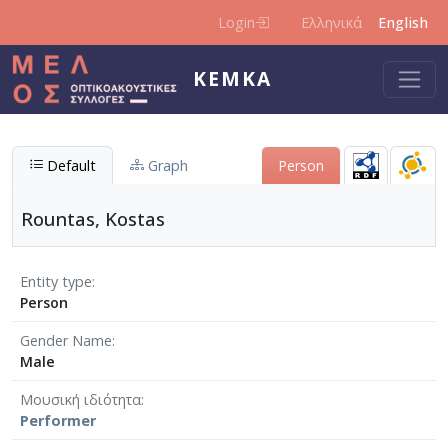
Skip to main content
Login
Ελληνικά
English
KEMKA
Default
Graph
Person
Rountas, Kostas
Entity type
Person
Gender Name
Male
Μουσική ιδιότητα
Performer