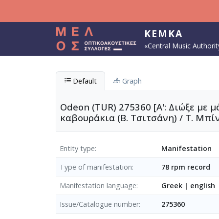
Skip to main content
KEMKA
«Central Music Authorit
Default
Graph
Odeon (TUR) 275360 [A': Διώξε με μά
καβουράκια (Β. Τσιτσάνη) / Τ. Μπίν
Entity type
Manifestation
Type of manifestation
78 rpm record
Manifestation language
Greek
|
english
Issue/Catalogue number
275360