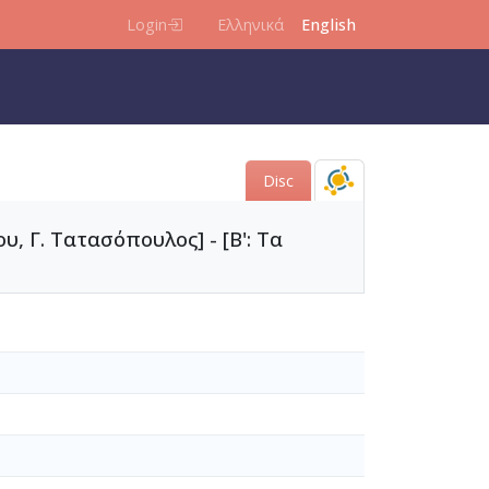
Login
Ελληνικά
English
Disc
υ, Γ. Τατασόπουλος] - [Β': Τα