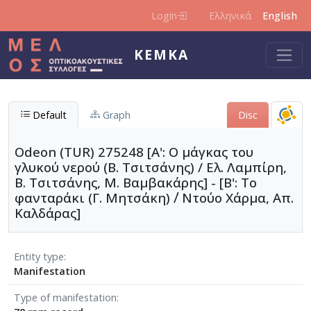
Skip to main content
Login
Ελληνικά
English
KEMKA
Default
Graph
Disc
Odeon (TUR) 275248 [Α': Ο μάγκας του
γλυκού νερού (Β. Τσιτσάνης) / Ελ. Λαμπίρη,
Β. Τσιτσάνης, Μ. Βαμβακάρης] - [Β': Το
φανταράκι (Γ. Μητσάκη) ΄/ Ντούο Χάρμα, Απ.
Καλδάρας]
Entity type
Manifestation
Type of manifestation