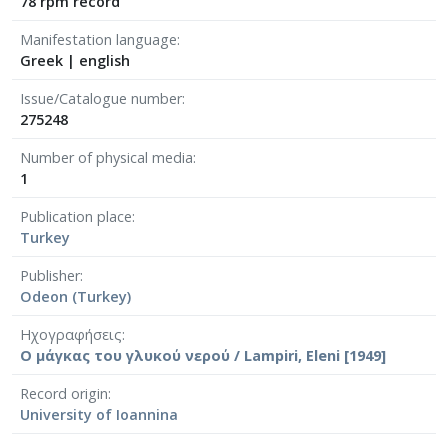
78 rpm record
Manifestation language
Greek
|
english
Issue/Catalogue number
275248
Number of physical media
1
Publication place
Turkey
Publisher
Odeon (Turkey)
Ηχογραφήσεις
Ο μάγκας του γλυκού νερού / Lampiri, Eleni [1949]
Record origin
University of Ioannina