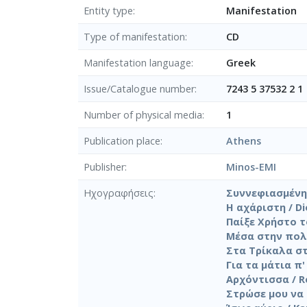
Entity type
Manifestation
Type of manifestation
CD
Manifestation language
Greek
Issue/Catalogue number
7243 5 37532 2 1
Number of physical media
1
Publication place
Athens
Publisher
Minos-EMI
Ηχογραφήσεις
Συννεφιασμένη Κ
Η αχάριστη / Dio
Παίξε Χρήστο το
Μέσα στην πολλή
Στα Τρίκαλα στα
Για τα μάτια π'
Αρχόντισσα / Re
Στρώσε μου να κ