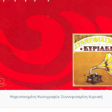
Ψηφιοποιημένη Φωτογραφία: Συννεφιασμένη Κυριακή