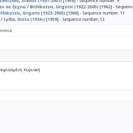
antzidis, Stelios (1931-2001) [1958]
- Sequence number: 9
ν σε ξεχνώ / Bithikotsis, Grigoris (1922-2005) [1962]
- Sequenc
hikotsis, Grigoris (1922-2005) [1960]
- Sequence number: 11
Lydia, Giota (1934-) [1959]
- Sequence number: 12
annina
νεφιασμένη Κυριακή