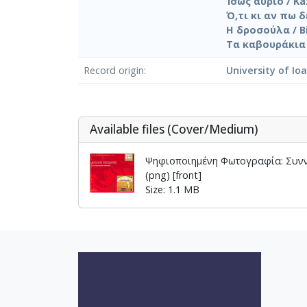
Ίσως αύριο / Kaz
Ό,τι κι αν πω δε
Η δροσούλα / Bit
Τα καβουράκια / 
Record origin
University of Io
Αvailable files (Cover/Medium)
Ψηφιοποιημένη Φωτογραφία: Συν
(png) [front]
Size: 1.1 MB