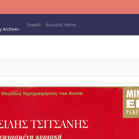
Main navigation
Search
Acoustic terms
y Archive»