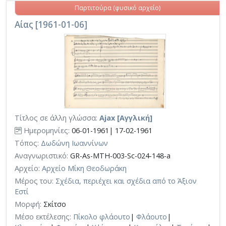
Παρτιτούρα (φυσικό αρχείο)
Αίας [1961-01-06]
Τίτλος σε άλλη γλώσσα:
Ajax [Αγγλική]
Ημερομηνίες:
06-01-1961| 17-02-1961
Τόπος:
Δωδώνη Ιωαννίνων
Αναγνωριστικό:
GR-As-MTH-003-Sc-024-148-a
Αρχείο:
Αρχείο Μίκη Θεοδωράκη
Μέρος του:
Σχέδια, περιέχει και σχέδια από το Άξιον
Εστί
Μορφή:
Σκίτσο
Μέσο εκτέλεσης:
Πίκολο φλάουτο
|
Φλάουτο
|