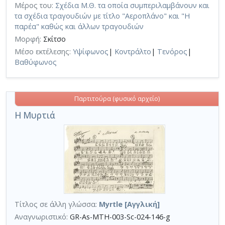
Μέρος του:
Σχέδια Μ.Θ. τα οποία συμπεριλαμβάνουν και
τα σχέδια τραγουδιών με τίτλο "Αεροπλάνο" και "Η
παρέα" καθώς και άλλων τραγουδιών
Μορφή:
Σκίτσο
Μέσο εκτέλεσης:
Υψίφωνος
|
Κοντράλτο
|
Τενόρος
|
Βαθύφωνος
Παρτιτούρα (φυσικό αρχείο)
Η Μυρτιά
Τίτλος σε άλλη γλώσσα:
Myrtle [Αγγλική]
Αναγνωριστικό:
GR-As-MTH-003-Sc-024-146-g