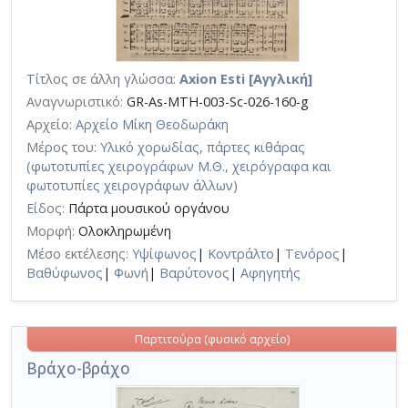
Τίτλος σε άλλη γλώσσα:
Axion Esti [Αγγλική]
Αναγνωριστικό:
GR-As-MTH-003-Sc-026-160-g
Αρχείο:
Αρχείο Μίκη Θεοδωράκη
Μέρος του:
Υλικό χορωδίας, πάρτες κιθάρας
(φωτοτυπίες χειρογράφων Μ.Θ., χειρόγραφα και
φωτοτυπίες χειρογράφων άλλων)
Είδος:
Πάρτα μουσικού οργάνου
Μορφή:
Ολοκληρωμένη
Μέσο εκτέλεσης:
Υψίφωνος
|
Κοντράλτο
|
Τενόρος
|
Βαθύφωνος
|
Φωνή
|
Βαρύτονος
|
Αφηγητής
Παρτιτούρα (φυσικό αρχείο)
Βράχο-βράχο