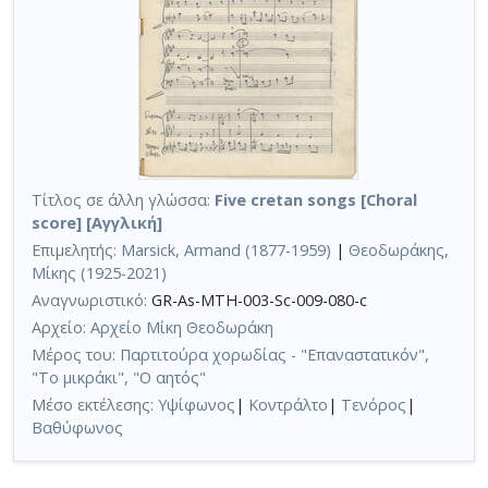
Τίτλος σε άλλη γλώσσα:
Five cretan songs [Choral
score] [Αγγλική]
Επιμελητής:
Marsick, Armand (1877-1959)
|
Θεοδωράκης,
Μίκης (1925-2021)
Αναγνωριστικό:
GR-As-MTH-003-Sc-009-080-c
Αρχείο:
Αρχείο Μίκη Θεοδωράκη
Μέρος του:
Παρτιτούρα χορωδίας - "Επαναστατικόν",
"Το μικράκι", "Ο αητός"
Μέσο εκτέλεσης:
Υψίφωνος
|
Κοντράλτο
|
Τενόρος
|
Βαθύφωνος