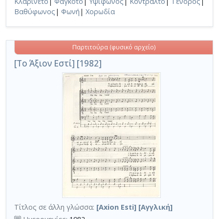
Κλαρινέτο
|
Φαγκότο
|
Υψίφωνος
|
Κοντράλτο
|
Τενόρος
|
Βαθύφωνος
|
Φωνή
|
Χορωδία
Παρτιτούρα (φυσικό αρχείο)
[Το Άξιον Εστί] [1982]
Τίτλος σε άλλη γλώσσα:
[Axion Esti] [Αγγλική]