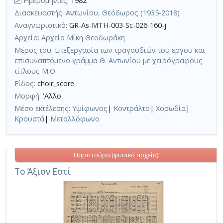
Ημερομηνίες:
1982
Διασκευαστής:
Αντωνίου, Θεόδωρος (1935-2018)
Αναγνωριστικό:
GR-As-MTH-003-Sc-026-160-j
Αρχείο:
Αρχείο Μίκη Θεοδωράκη
Μέρος του:
Eπεξεργασία των τραγουδιών του έργου και
επισυναπτόμενο γράμμα Θ. Αντωνίου με χειρόγραφους
τίτλους Μ.Θ.
Είδος:
choir_score
Μορφή:
'Αλλο
Μέσο εκτέλεσης:
Υψίφωνος
|
Κοντράλτο
|
Χορωδία
|
Κρουστά
|
Μεταλλόφωνο
Παρτιτούρα (φυσικό αρχείο)
Το Άξιον Εστί