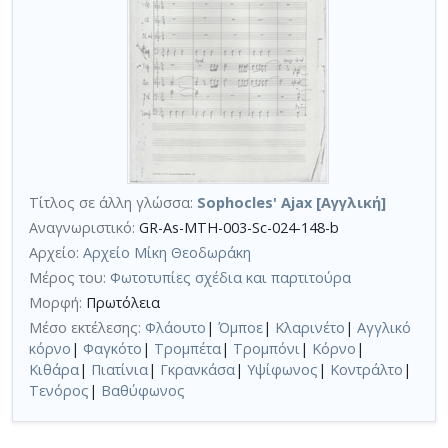
Τίτλος σε άλλη γλώσσα:
Sophocles' Ajax [Αγγλική]
Αναγνωριστικό:
GR-As-MTH-003-Sc-024-148-b
Αρχείο:
Αρχείο Μίκη Θεοδωράκη
Μέρος του:
Φωτοτυπίες σχέδια και παρτιτούρα
Μορφή:
Πρωτόλεια
Μέσο εκτέλεσης:
Φλάουτο
|
Όμποε
|
Κλαρινέτο
|
Αγγλικό
κόρνο
|
Φαγκότο
|
Τρομπέτα
|
Τρομπόνι
|
Κόρνο
|
Κιθάρα
|
Πιατίνια
|
Γκρανκάσα
|
Υψίφωνος
|
Κοντράλτο
|
Τενόρος
|
Βαθύφωνος