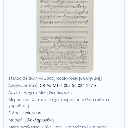
Τίτλος σε άλλη γλώσσα:
Rock-rock [Ελληνική]
Αναγνωριστικό:
GR-As-MTH-003-Sc-024-147-e
Αρχείο:
Αρχείο Μίκη Θεοδωράκη
Μέρος του:
Φωτοτυπία χειρογράφου άλλου (πάρτες
χορωδίας)
Είδος:
choir_score
Μορφή:
Ολοκληρωμένη
Μέσο εκτέλεσης:
Υψίφωνος
|
Κοντράλτο
|
Τενόρος
|