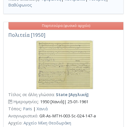
Βαθύφωνος
Παρτιτούρα (φυσικό αρχείο)
Πολιτεία [1950]
Τίτλος σε άλλη γλώσσα:
State [Αγγλική]
Ημερομηνίες:
1950 [Χανιά]| 25-01-1961
Τόπος:
Paris
|
Χανιά
Αναγνωριστικό:
GR-As-MTH-003-Sc-024-147-a
Αρχείο:
Αρχείο Μίκη Θεοδωράκη