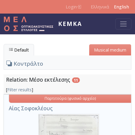
Skip to main content
Login
Ελληνικά
English
KEMKA
Default
Μusical medium
Κοντράλτο
Relation: Μέσο εκτέλεσης
11
[
Filter results
]
Παρτιτούρα (φυσικό αρχείο)
Αίας Σοφοκλέους