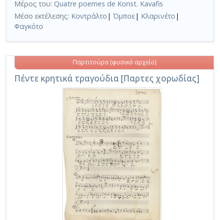
Μέρος του:
Quatre poemes de Konst. Kavafis
Μέσο εκτέλεσης:
Κοντράλτο
|
Όμποε
|
Κλαρινέτο
|
Φαγκότο
Παρτιτούρα (φυσικό αρχείο)
Πέντε κρητικά τραγούδια [Παρτες χορωδίας]