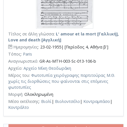
Τίτλος σε άλλη γλώσσα:
L' amour et la mort [Γαλλική],
Love and death [Αγγλική]
Ημερομηνίες:
23-02-1955| [Περίοδος 4, Αθήνα β']
Τόπος:
Paris
Αναγνωριστικό:
GR-As-MTH-003-Sc-013-106-b
Αρχείο:
Αρχείο Μίκη Θεοδωράκη
Μέρος του:
Φωτοτυπία χειρόγραφης παρτιτούρας Μ.Θ.
χωρίς τις διορθώσεις που φαίνονται στις επόμενες
φωτοτυπίες
Μορφή:
Ολοκληρωμένη
Μέσο εκτέλεσης:
Βιολί
|
Βιολοντσέλο
|
Κοντραμπάσο
|
Κοντράλτο