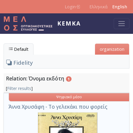
Skip to main content
Login
Ελληνικά
English
KEMKA
Default
organization
Fidelity
Relation: Όνομα εκδότη
1
[
Filter results
]
Ψηφιακό μέσο
Άννα Χρυσάφη - Το γελεκάκι που φορείς