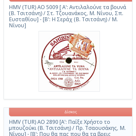
HMV (TUR) AO 5009 [ Α': Αντιλαλούνε τα βουνά
(Β. Τσιτσάνη) / Στ. Τζουανάκος, Μ. Νίνου, Σπ.
Ευσταθίου] - [Β': Η Σεράχ (Β. Τσιτσάνη) / Μ.
Νίνου]
Δίσκος
HMV (TUR) AO 2890 [Α': Παίξε Χρήστο το
μπουζούκι (Β. Τσιτσάνη) / Πρ. Τσαουσάκης, Μ.
Νίνου] - [Β': Που θα πας που θα τα βρεις