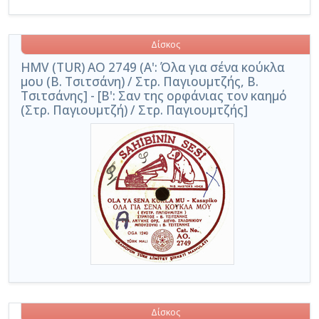
Δίσκος
HMV (TUR) AO 2749 (A': Όλα για σένα κούκλα
μου (Β. Τσιτσάνη) / Στρ. Παγιουμτζής, Β.
Τσιτσάνης] - [Β': Σαν της ορφάνιας τον καημό
(Στρ. Παγιουμτζή) / Στρ. Παγιουμτζής]
Δίσκος