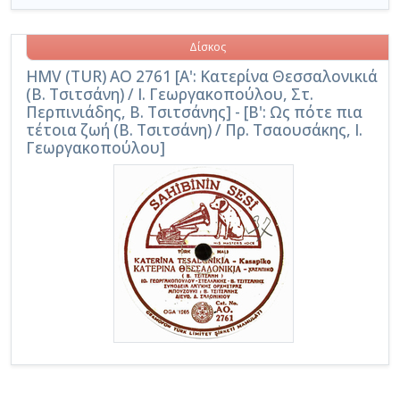
Δίσκος
HMV (TUR) AO 2761 [Α': Κατερίνα Θεσσαλονικιά
(Β. Τσιτσάνη) / Ι. Γεωργακοπούλου, Στ.
Περπινιάδης, Β. Τσιτσάνης] - [Β': Ως πότε πια
τέτοια ζωή (Β. Τσιτσάνη) / Πρ. Τσαουσάκης, Ι.
Γεωργακοπούλου]