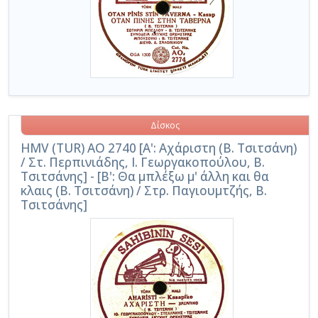
Δίσκος
HMV (TUR) AO 2740 [Α': Αχάριστη (Β. Τσιτσάνη)
/ Στ. Περπινιάδης, Ι. Γεωργακοπούλου, Β.
Τσιτσάνης] - [Β': Θα μπλέξω μ' άλλη και θα
κλαις (Β. Τσιτσάνη) / Στρ. Παγιουμτζής, Β.
Τσιτσάνης]