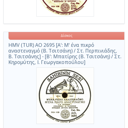
Δίσκος
HMV (TUR) AO 2695 [Α': Μ' ένα πικρό
αναστεναγμό (Β. Τσιτσάνη) / Στ. Περπινιάδης,
Β. Τσιτσάνης] - [Β': Μπατίρης (Β. Τσιτσάνη) / Στ.
Κηρομύτης, Ι. Γεωργακοπούλου]