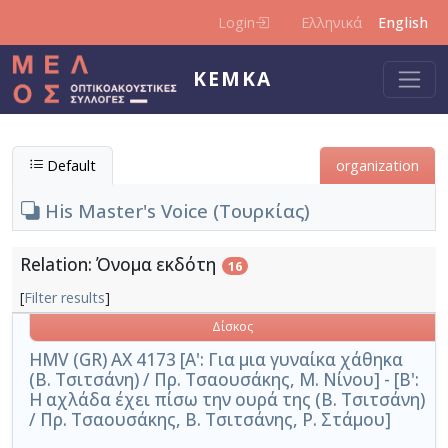
Skip to main content
Login
Ελληνικά
English
KEMKA
Default
organization
His Master's Voice (Τουρκίας)
Relation: Όνομα εκδότη
16
[
Filter results
]
Δίσκος
HMV (GR) AX 4173 [Α': Για μια γυναίκα χάθηκα
(Β. Τσιτσάνη) / Πρ. Τσαουσάκης, Μ. Νίνου] - [Β':
Η αχλάδα έχει πίσω την ουρά της (Β. Τσιτσάνη)
/ Πρ. Τσαουσάκης, Β. Τσιτσάνης, Ρ. Στάμου]