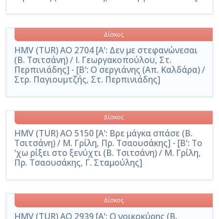
Δίσκος
HMV (TUR) AO 2704 [Α': Δεν με στεφανώνεσαι
(Β. Τσιτσάνη) / Ι. Γεωργακοπούλου, Στ.
Περπινιάδης] - [Β': Ο σεργιάνης (Απ. Καλδάρα) /
Στρ. Παγιουμτζής, Στ. Περπινιάδης]
Δίσκος
HMV (TUR) AO 5150 [Α': Βρε μάγκα σπάσε (Β.
Τσιτσάνη) / Μ. Γρίλη, Πρ. Τσαουσάκης] - [Β': Το
'χω ρίξει στο ξενύχτι (Β. Τσιτσάνη) / Μ. Γρίλη,
Πρ. Τσαουσάκης, Γ. Σταμούλης]
Δίσκος
HMV (TUR) AO 2939 [Α': Ο νοικοκύρης (Β.