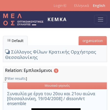
Skip to main content
Login
Ελληνικά
English
KEMKA
Default
organization
Σύλλογος Φίλων Κρατικής Ορχήστρας
Θεσσαλονίκης
Relation: Εμπλεκόμενοι
1
[
Filter results
]
Μουσικό γεγονός
Συναυλία με έργα του 20ου και 21ου αιώνα
[Θεσσαλονίκη, 19/04/2008] / dissonArt
ensemble