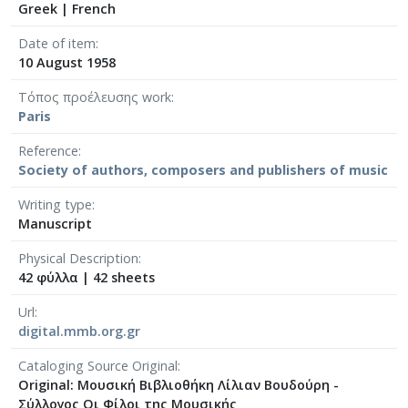
Greek
|
French
[Φάκελος] GR-As-MTH-003-Sc-008-062-Fuga [19
[Φάκελος] GR-As-MTH-003-Sc-008-063-Έρως και
Date of item
[Φάκελος] GR-As-MTH-003-Sc-008-064-Ασκήσεις
10 August 1958
[Φάκελος] GR-As-MTH-003-Sc-008-065-Fuga [19
[Φάκελος] GR-As-MTH-003-Sc-008-066-Εισαγωγή
Τόπος προέλευσης work
Paris
[Φάκελος] GR-As-MTH-003-Sc-008-067-Σχέδια [
[Φάκελος] GR-As-MTH-003-Sc-008-068-Σπουδή γι
Reference
[Φάκελος] GR-As-MTH-003-Sc-008-069-Εσπεριν
Society of authors, composers and publishers of music
[Φάκελος] GR-As-MTH-003-Sc-008-070-Πρελούδ
Writing type
[Φάκελος] GR-As-MTH-003-Sc-009-071-Etude pour
Manuscript
[Φάκελος] GR-As-MTH-003-Sc-009-072-Ελεγείο 
[Φάκελος] GR-As-MTH-003-Sc-009-073-Fuga [19
Physical Description
[Φάκελος] GR-As-MTH-003-Sc-009-074-Μελωδία
42 φύλλα
|
42 sheets
[Φάκελος] GR-As-MTH-003-Sc-009-075-Fuga [19
Url
[Φάκελος] GR-As-MTH-003-Sc-009-076-Το Κοιμη
digital.mmb.org.gr
[Φάκελος] GR-As-MTH-003-Sc-009-077-Πρελούδι
[Φάκελος] GR-As-MTH-003-Sc-009-078-Αετός, Κ
Cataloging Source Original
[Φάκελος] GR-As-MTH-003-Sc-009-079-Δημοτικά
Original: Μουσική Βιβλιοθήκη Λίλιαν Βουδούρη -
[Φάκελος] GR-As-MTH-003-Sc-009-080-Πέντε Κρ
Σύλλογος Οι Φίλοι της Μουσικής