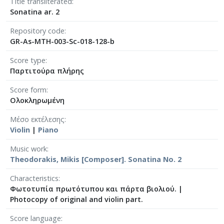
[Φάκελος] GR-As-MTH-003-Sc-005-043-Passacagl
Title transliterated
Sonatina ar. 2
[Φάκελος] GR-As-MTH-003-Sc-005-044-Το πανηγ
[Φάκελος] GR-As-MTH-003-Sc-005-045-Μαργαρί
Repository code
[Φάκελος] GR-As-MTH-003-Sc-006-046-Σημειώσ
GR-As-MTH-003-Sc-018-128-b
[Φάκελος] GR-As-MTH-003-Sc-006-047-Ασκήσει
Score type
[Φάκελος] GR-As-MTH-003-Sc-006-048-Της Εξορ
Παρτιτούρα πλήρης
[Φάκελος] GR-As-MTH-003-Sc-006-049-Έργο γι
[Φάκελος] GR-As-MTH-003-Sc-006-050-Παιδικό 
Score form
[Φάκελος] GR-As-MTH-003-Sc-006-051-Τρίο [19
Ολοκληρωμένη
[Φάκελος] GR-As-MTH-003-Sc-006-052-Θέματα κ
Μέσο εκτέλεσης
[Φάκελος] GR-As-MTH-003-Sc-006-053-Πρελούντ
Violin
|
Piano
[Φάκελος] GR-As-MTH-003-Sc-007-054-Σουΐτα γ
[Φάκελος] GR-As-MTH-003-Sc-007-055-Το Πανηγ
Music work
[Φάκελος] GR-As-MTH-003-Sc-007-056-Σεξτέτο [
Theodorakis, Mikis [Composer]. Sonatina No. 2
[Φάκελος] GR-As-MTH-003-Sc-007-057-Οιδίπου
Characteristics
[Φάκελος] GR-As-MTH-003-Sc-007-058-3 Φούγκε
Φωτοτυπία πρωτότυπου και πάρτα βιολιού.
|
[Φάκελος] GR-As-MTH-003-Sc-008-059-Συμφωνία
Photocopy of original and violin part.
[Φάκελος] GR-As-MTH-003-Sc-008-060-Άνοιξη 
[Φάκελος] GR-As-MTH-003-Sc-008-061-Fuga [19
Score language