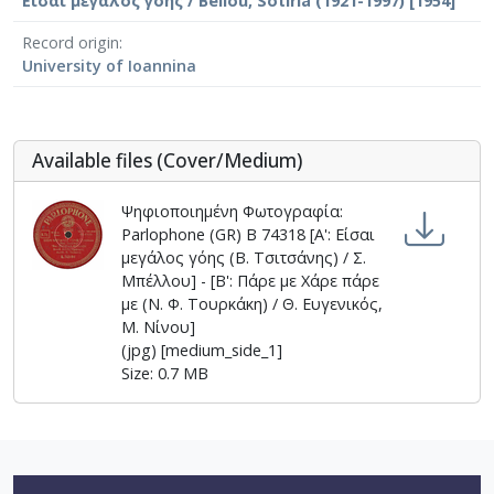
Είσαι μεγάλος γόης / Bellou, Sotiria (1921-1997) [1954]
Record origin
University of Ioannina
Αvailable files (Cover/Medium)
Ψηφιοποιημένη Φωτογραφία:
Parlophone (GR) Β 74318 [Α': Είσαι
μεγάλος γόης (Β. Τσιτσάνης) / Σ.
Μπέλλου] - [Β': Πάρε με Χάρε πάρε
με (Ν. Φ. Τουρκάκη) / Θ. Ευγενικός,
Μ. Νίνου]
(jpg) [medium_side_1]
Size: 0.7 MB