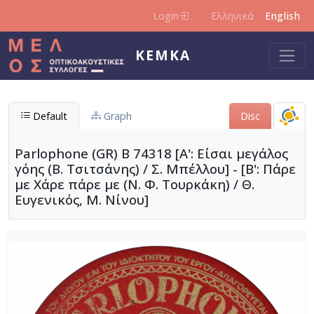
Skip to main content
Login
Ελληνικά
English
KEMKA
Default
Graph
Disc
Parlophone (GR) Β 74318 [Α': Είσαι μεγάλος
γόης (Β. Τσιτσάνης) / Σ. Μπέλλου] - [Β': Πάρε
με Χάρε πάρε με (Ν. Φ. Τουρκάκη) / Θ.
Ευγενικός, Μ. Νίνου]