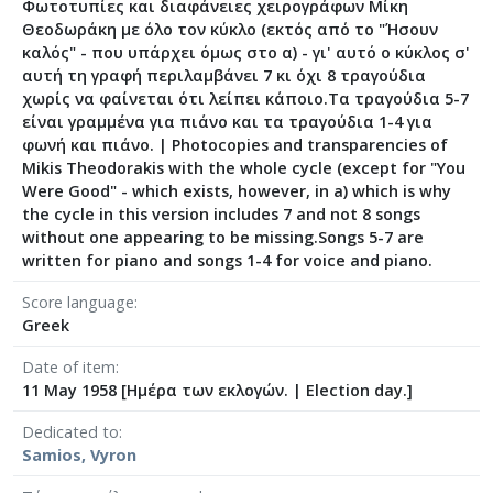
Φωτοτυπίες και διαφάνειες χειρογράφων Μίκη
[Φάκελος] GR-As-MTH-003-Sc-008-061-Fuga [19
Θεοδωράκη με όλο τον κύκλο (εκτός από το "Ήσουν
[Φάκελος] GR-As-MTH-003-Sc-008-062-Fuga [19
καλός" - που υπάρχει όμως στο α) - γι' αυτό ο κύκλος σ'
αυτή τη γραφή περιλαμβάνει 7 κι όχι 8 τραγούδια
[Φάκελος] GR-As-MTH-003-Sc-008-063-Έρως και
χωρίς να φαίνεται ότι λείπει κάποιο.Τα τραγούδια 5-7
[Φάκελος] GR-As-MTH-003-Sc-008-064-Ασκήσεις
είναι γραμμένα για πιάνο και τα τραγούδια 1-4 για
[Φάκελος] GR-As-MTH-003-Sc-008-065-Fuga [19
φωνή και πιάνο.
|
Photocopies and transparencies of
[Φάκελος] GR-As-MTH-003-Sc-008-066-Εισαγωγή
Μikis Theodorakis with the whole cycle (except for "You
[Φάκελος] GR-As-MTH-003-Sc-008-067-Σχέδια [
Were Good" - which exists, however, in a) which is why
[Φάκελος] GR-As-MTH-003-Sc-008-068-Σπουδή γι
the cycle in this version includes 7 and not 8 songs
[Φάκελος] GR-As-MTH-003-Sc-008-069-Εσπεριν
without one appearing to be missing.Songs 5-7 are
written for piano and songs 1-4 for voice and piano.
[Φάκελος] GR-As-MTH-003-Sc-008-070-Πρελούδ
[Φάκελος] GR-As-MTH-003-Sc-009-071-Etude pour
Score language
[Φάκελος] GR-As-MTH-003-Sc-009-072-Ελεγείο 
Greek
[Φάκελος] GR-As-MTH-003-Sc-009-073-Fuga [19
Date of item
[Φάκελος] GR-As-MTH-003-Sc-009-074-Μελωδία
11 May 1958 [Ημέρα των εκλογών. | Election day.]
[Φάκελος] GR-As-MTH-003-Sc-009-075-Fuga [19
[Φάκελος] GR-As-MTH-003-Sc-009-076-Το Κοιμη
Dedicated to
[Φάκελος] GR-As-MTH-003-Sc-009-077-Πρελούδι
Samios, Vyron
[Φάκελος] GR-As-MTH-003-Sc-009-078-Αετός, Κ