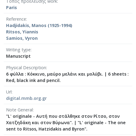
Τόπος προέλευσης work
[Φάκελος] GR-As-MTH-003-Sc-009-079-Δημοτικά
Paris
[Φάκελος] GR-As-MTH-003-Sc-009-080-Πέντε Κρ
[Φάκελος] GR-As-MTH-003-Sc-010-081-Συρτός Χ
Reference
[Φάκελος] GR-As-MTH-003-Sc-010-082-Η Θυσία
Hadjidakis, Manos (1925-1994)
[Φάκελος] GR-As-MTH-003-Sc-010-083-Αγρίμια κ
Ritsos, Yiannis
Samios, Vyron
[Φάκελος] GR-As-MTH-003-Sc-010-084-Σχέδιο 
[Φάκελος] GR-As-MTH-003-Sc-010-085-Ερωτόκρ
Writing type
[Φάκελος] GR-As-MTH-003-Sc-010-086-Κατσαντ
Manuscript
[Φάκελος] GR-As-MTH-003-Sc-010-087-Ορφέας κ
[Φάκελος] GR-As-MTH-003-Sc-010-088-Ορφέας κ
Physical Description
6 φύλλα : Κόκκινο, μαύρο μελάνι και μολύβι.
|
6 sheets :
[Φάκελος] GR-As-MTH-003-Sc-010-089-ELIKON γ
Red, black ink and pencil.
[Φάκελος] GR-As-MTH-003-Sc-010-090-Συρτός Χ
[Φάκελος] GR-As-MTH-003-Sc-010-091-[Ποιητικ
Url
[Φάκελος] GR-As-MTH-003-Sc-011-092-Carnaval
digital.mmb.org.gr
[Φάκελος] GR-As-MTH-003-Sc-011-093-Karmen 
Note General
[Φάκελος] GR-As-MTH-003-Sc-012-094-Εύα [195
"L' originale - Αυτή που στάλθηκε στον Ρίτσο, στον
[Φάκελος] GR-As-MTH-003-Sc-012-095-Sonatina 
Χατζηδάκη και στον Βύρωνα".
|
"L' originale - The one
[Φάκελος] GR-As-MTH-003-Sc-012-096-Quatre po
sent to Ritsos, Hatzidakis and Byron".
[Φάκελος] GR-As-MTH-003-Sc-012-097-Theme et v