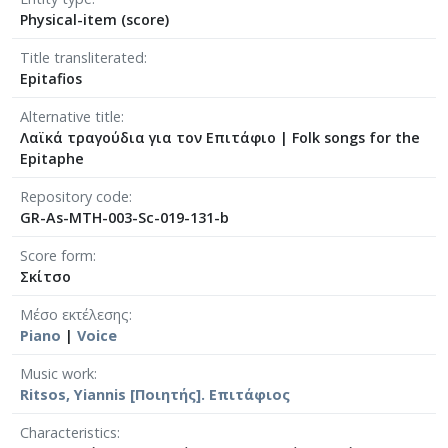
[Φάκελος] GR-As-MTH-003-Sc-005-042-Το πανηγ
Physical-item (score)
[Φάκελος] GR-As-MTH-003-Sc-005-043-Passacagl
Title transliterated
[Φάκελος] GR-As-MTH-003-Sc-005-044-Το πανηγ
Epitafios
[Φάκελος] GR-As-MTH-003-Sc-005-045-Μαργαρί
[Φάκελος] GR-As-MTH-003-Sc-006-046-Σημειώσ
Alternative title
[Φάκελος] GR-As-MTH-003-Sc-006-047-Ασκήσει
Λαϊκά τραγούδια για τον Επιτάφιο
|
Folk songs for the
[Φάκελος] GR-As-MTH-003-Sc-006-048-Της Εξορ
Epitaphe
[Φάκελος] GR-As-MTH-003-Sc-006-049-Έργο γι
Repository code
[Φάκελος] GR-As-MTH-003-Sc-006-050-Παιδικό 
GR-As-MTH-003-Sc-019-131-b
[Φάκελος] GR-As-MTH-003-Sc-006-051-Τρίο [19
[Φάκελος] GR-As-MTH-003-Sc-006-052-Θέματα κ
Score form
Σκίτσο
[Φάκελος] GR-As-MTH-003-Sc-006-053-Πρελούντ
[Φάκελος] GR-As-MTH-003-Sc-007-054-Σουΐτα γ
Μέσο εκτέλεσης
[Φάκελος] GR-As-MTH-003-Sc-007-055-Το Πανηγ
Piano
|
Voice
[Φάκελος] GR-As-MTH-003-Sc-007-056-Σεξτέτο [
Music work
[Φάκελος] GR-As-MTH-003-Sc-007-057-Οιδίπου
Ritsos, Yiannis [Ποιητής]. Επιτάφιος
[Φάκελος] GR-As-MTH-003-Sc-007-058-3 Φούγκε
[Φάκελος] GR-As-MTH-003-Sc-008-059-Συμφωνία
Characteristics
[Φάκελος] GR-As-MTH-003-Sc-008-060-Άνοιξη 