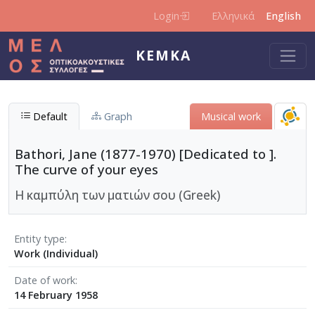
Skip to main content
Login
Ελληνικά
English
KEMKA
Default
Graph
Musical work
Bathori, Jane (1877-1970) [Dedicated to ].
The curve of your eyes
Η καμπύλη των ματιών σου (Greek)
Entity type
Work (Individual)
Date of work
14 February 1958