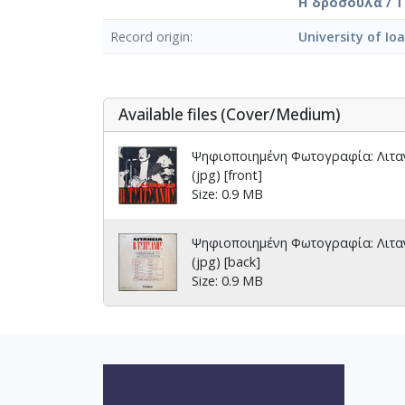
Η δροσούλα / Tsi
Record origin
University of Io
Αvailable files (Cover/Medium)
Ψηφιοποιημένη Φωτογραφία: Λιτα
(jpg) [front]
Size: 0.9 MB
Ψηφιοποιημένη Φωτογραφία: Λιτα
(jpg) [back]
Size: 0.9 MB