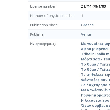
License number
Ζ1/Φ1-78/1/83
Number of physical media
1
Publication place
Greece
Publisher
Venus
Ηχογραφήσεις
Με γυναίκες μην 
Αφού μ' αρέσει 
Trikalini palia m
Μόρτισσα / Tsits
Το θύμα / Tsitsa
Το θύμα / Tsitsa
Τι τη θέλεις την
Φάνταζες σαν πρ
Σε λαχτάρησα αργ
Με καλέσαν ένα β
Πριγκηπομαστούρ
Η λιτανεία του μ
Όταν συμβεί στα 