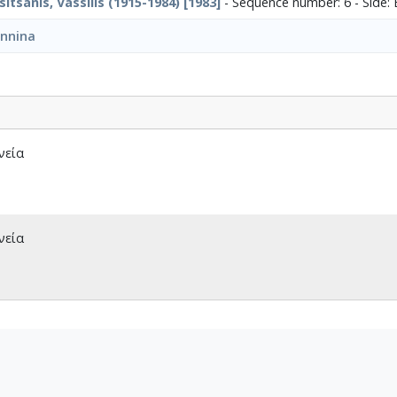
tsanis, Vassilis (1915-1984) [1983]
- Sequence number: 6 - Side: 
annina
νεία
νεία