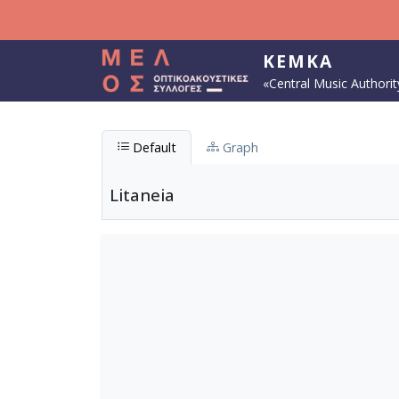
Skip to main content
KEMKA
«Central Music Authorit
Default
Graph
Litaneia