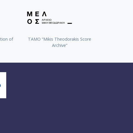
tion of
TAMO “Mikis Theodorakis Score
Archive”