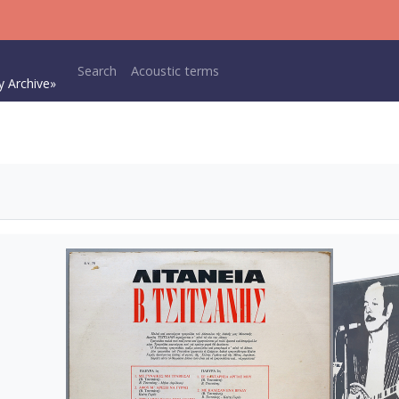
Main navigation
Search
Acoustic terms
y Archive»