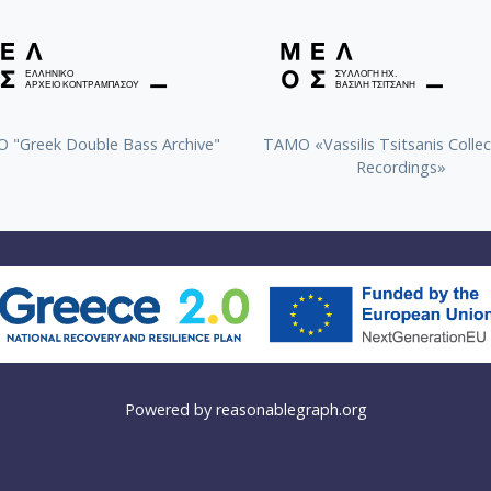
 "Greek Double Bass Archive"
TAMO «Vassilis Tsitsanis Collec
Recordings»
Powered by
reasonablegraph.org