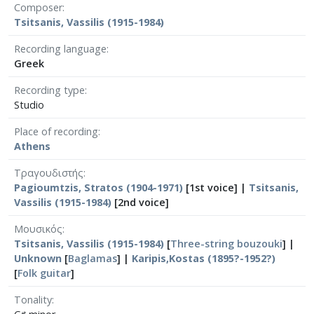
Composer
Tsitsanis, Vassilis (1915-1984)
Recording language
Greek
Recording type
Studio
Place of recording
Athens
Τραγουδιστής
Pagioumtzis, Stratos (1904-1971)
[1st voice] |
Tsitsanis,
Vassilis (1915-1984)
[2nd voice]
Μουσικός
Tsitsanis, Vassilis (1915-1984)
[
Three-string bouzouki
] |
Unknown
[
Baglamas
] |
Karipis,Kostas (1895?-1952?)
[
Folk guitar
]
Tonality