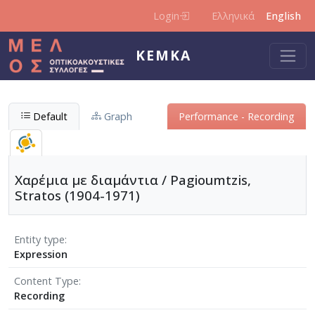
Skip to main content
Login
Ελληνικά
English
KEMKA
Default
Graph
Performance - Recording
Χαρέμια με διαμάντια / Pagioumtzis,
Stratos (1904-1971)
Entity type
Expression
Content Type
Recording