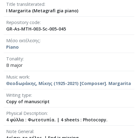
[Φάκελος] GR-As-MTH-003-Sc-005-043-Passacagl
Title transliterated
[Φάκελος] GR-As-MTH-003-Sc-005-044-Το πανηγ
I Margarita (Metagrafi gia piano)
[Φάκελος] GR-As-MTH-003-Sc-005-045-Μαργαρί
Repository code
[Παρτιτούρα] Η Μαργαρίτα (Μεταγραφή γι
GR-As-MTH-003-Sc-005-045
[Φάκελος] GR-As-MTH-003-Sc-006-046-Σημειώσ
[Φάκελος] GR-As-MTH-003-Sc-006-047-Ασκήσει
Μέσο εκτέλεσης
[Φάκελος] GR-As-MTH-003-Sc-006-048-Της Εξορ
Piano
[Φάκελος] GR-As-MTH-003-Sc-006-049-Έργο γι
Tonality
[Φάκελος] GR-As-MTH-003-Sc-006-050-Παιδικό 
B major
[Φάκελος] GR-As-MTH-003-Sc-006-051-Τρίο [19
[Φάκελος] GR-As-MTH-003-Sc-006-052-Θέματα κ
Music work
[Φάκελος] GR-As-MTH-003-Sc-006-053-Πρελούντ
Θεοδωράκης, Μίκης (1925-2021) [Composer]. Margarita
[Φάκελος] GR-As-MTH-003-Sc-007-054-Σουΐτα γ
Writing type
[Φάκελος] GR-As-MTH-003-Sc-007-055-Το Πανηγ
Copy of manuscript
[Φάκελος] GR-As-MTH-003-Sc-007-056-Σεξτέτο [
[Φάκελος] GR-As-MTH-003-Sc-007-057-Οιδίπου
Physical Description
[Φάκελος] GR-As-MTH-003-Sc-007-058-3 Φούγκε
4 φύλλα : Φωτοτυπία.
|
4 sheets : Photocopy.
[Φάκελος] GR-As-MTH-003-Sc-008-059-Συμφωνία
Note General
[Φάκελος] GR-As-MTH-003-Sc-008-060-Άνοιξη 
Λείπει το τέλος.
|
End is missing.