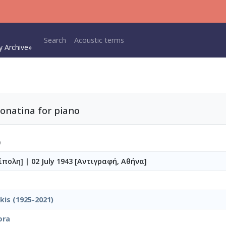
Main navigation
Search
Acoustic terms
y Archive»
Sonatina for piano
)
ρίπολη]
|
02 July 1943 [Αντιγραφή, Αθήνα]
kis (1925-2021)
ora