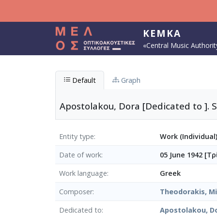
Skip to main content
KEMKA
«Central Music Authorit
Default
Graph
Apostolakou, Dora [Dedicated to ]. 
Entity type
Work (Individual
Date of work
05 June 1942 [Τ
Work language
Greek
Composer
Theodorakis, Mi
Dedicated to
Apostolakou, D