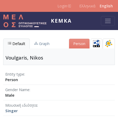
Skip to main content
Login
Ελληνικά
English
KEMKA
Default
Graph
Person
Voulgaris, Nikos
Entity type
Person
Gender Name
Male
Μουσική ιδιότητα
Singer