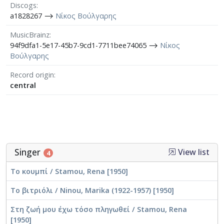
Discogs
a1828267 ⟶
Νίκος Βούλγαρης
MusicBrainz
94f9dfa1-5e17-45b7-9cd1-7711bee74065 ⟶
Νίκος
Βούλγαρης
Record origin
central
Singer
View list
4
Το κουμπί / Stamou, Rena [1950]
Το βιτριόλι / Ninou, Marika (1922-1957) [1950]
Στη ζωή μου έχω τόσο πληγωθεί / Stamou, Rena
[1950]