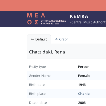
Skip to main content
KEMKA
«Central Music Authorit
Default
Graph
Chatzidaki, Rena
Entity type
Person
Gender Name
Female
Birth date
1943
Birth place
Chania
Death date
2003