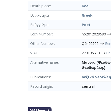
Death place
Kea
Εθνικότητα
Greek
Επάγγελμα
Poet
Lccn Number
no2012029590 
Other Number
Q6455922 ⟶
Ren
VIAF
279195830 ⟶
Ch
Alternative name
Μαρίνα [Ψευδών
Θεοδωράκη.]
Publications
Λεξικό νεοελλη
Record origin
central
VIAF Import