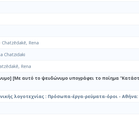
⟶
Chatzēdakē, Rena
a Chatzidaki
atzēdakē, Rena
υμο] [Με αυτό το ψευδώνυμο υπογράφει το ποίημα "Κατάστ
νικής λογοτεχνίας : Πρόσωπα-έργα-ρεύματα-όροι - Αθήνα: 