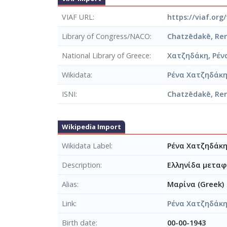
VIAF URL
https://viaf.org
Library of Congress/NACO
Chatzēdakē, Re
National Library of Greece
Χατζηδάκη, Ρέν
Wikidata
Ρένα Χατζηδάκ
ISNI
Chatzēdakē, Ren
Wikipedia Import
Wikidata Label
Ρένα Χατζηδάκη
Description
Ελληνίδα μεταφ
Alias
Μαρίνα (Greek)
Link
Ρένα Χατζηδάκ
Birth date
00-00-1943