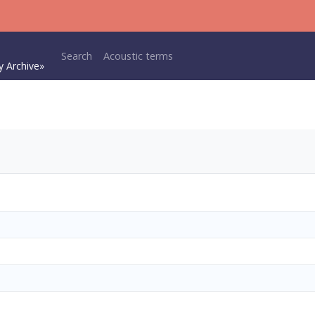
Main navigation
Search
Acoustic terms
y Archive»