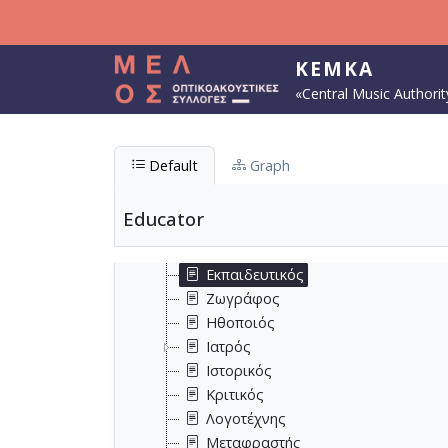
Skip to main content
Επάγγελμα
KEMKA
Αρχαιολόγος
«Central Music Authorit
Αρχιτέκτονας
Βιβλιοθηκονόμος
Δάσκαλος
Default
Graph
Δημοσιογράφος
Δικηγόρος
Educator
Διπλωμάτης
Εκδότης
Εκπαιδευτικός
Ζωγράφος
Ηθοποιός
Ιατρός
Ιστορικός
Κριτικός
Λογοτέχνης
Μεταφραστής