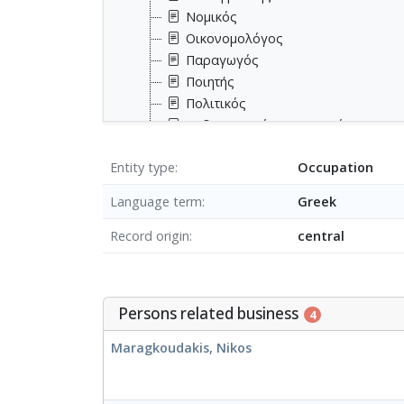
Νομικός
Οικονομολόγος
Παραγωγός
Ποιητής
Πολιτικός
Ραδιοφωνικός παραγωγός
Σεναριογράφος
Entity type
Οccupation
Σκηνογράφος
Σκηνοθέτης
Language term
Greek
Στρατιωτικός
Συγγραφέας
Record origin
central
Τηλεοπτικός παραγωγός
Φαρμακοποιός
Φιλόλογος
Persons related business
4
Χορευτής
Maragkoudakis, Nikos