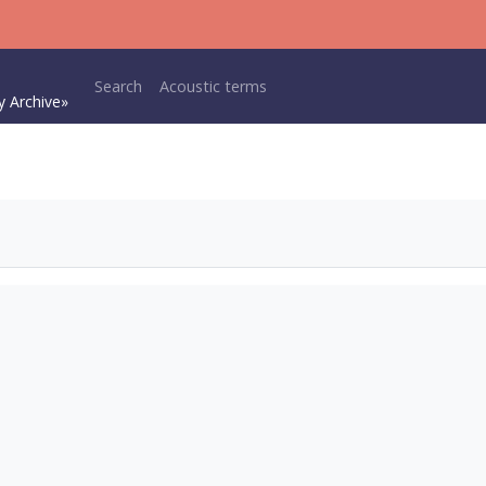
Main navigation
Search
Acoustic terms
y Archive»